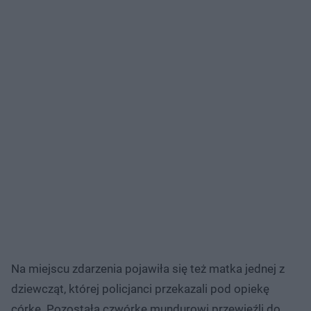
Na miejscu zdarzenia pojawiła się też matka jednej z
dziewcząt, której policjanci przekazali pod opiekę
córkę. Pozostałą czwórkę mundurowi przewieźli do