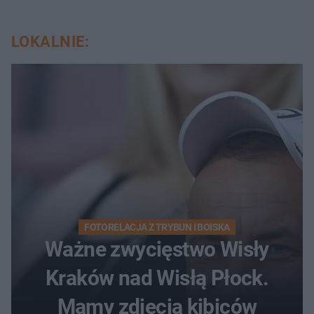
LOKALNIE:
FOTORELACJA Z TRYBUN I BOISKA
Ważne zwycięstwo Wisły
Kraków nad Wisłą Płock.
Mamy zdjęcia kibiców