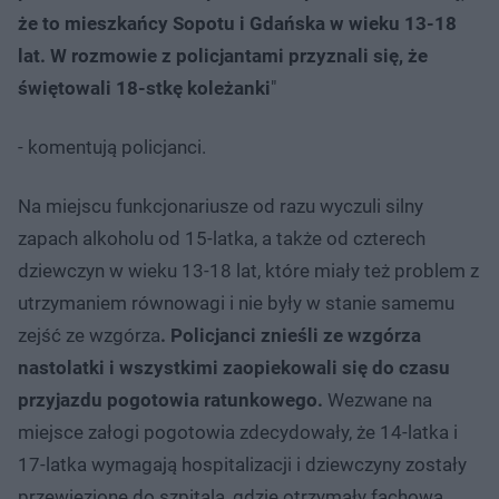
że to mieszkańcy Sopotu i Gdańska w wieku 13-18
lat. W rozmowie z policjantami przyznali się, że
świętowali 18-stkę koleżanki
"
- komentują policjanci.
Na miejscu funkcjonariusze od razu wyczuli silny
zapach alkoholu od 15-latka, a także od czterech
dziewczyn w wieku 13-18 lat, które miały też problem z
utrzymaniem równowagi i nie były w stanie samemu
zejść ze wzgórza
. Policjanci znieśli ze wzgórza
nastolatki i wszystkimi zaopiekowali się do czasu
przyjazdu pogotowia ratunkowego.
Wezwane na
miejsce załogi pogotowia zdecydowały, że 14-latka i
17-latka wymagają hospitalizacji i dziewczyny zostały
przewiezione do szpitala, gdzie otrzymały fachową