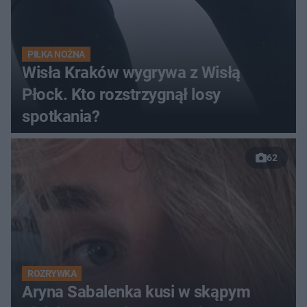
PIŁKA NOŻNA
Wisła Kraków wygrywa z Wisłą
Płock. Kto rozstrzygnął losy
spotkania?
62
ROZRYWKA
Aryna Sabalenka kusi w skąpym