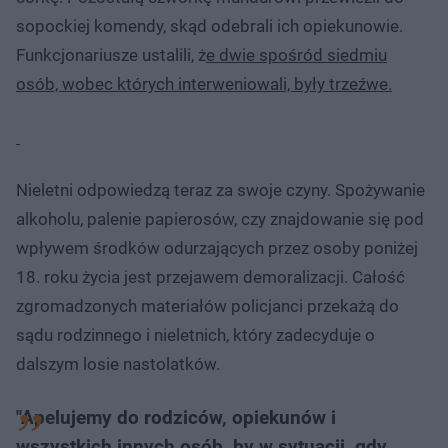
sopockiej komendy, skąd odebrali ich opiekunowie.
Funkcjonariusze ustalili, ż
e dwie spośród siedmiu
osób, wobec których interweniowali, były trzeźwe.
Nieletni odpowiedzą teraz za swoje czyny. Spożywanie
alkoholu, palenie papierosów, czy znajdowanie się pod
wpływem środków odurzających przez osoby poniżej
18. roku życia jest przejawem demoralizacji. Całość
zgromadzonych materiałów policjanci przekażą do
sądu rodzinnego i nieletnich, który zadecyduje o
dalszym losie nastolatków.
"Apelujemy do rodziców, opiekunów i
wszystkich innych osób, by w sytuacji, gdy