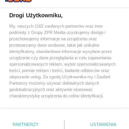
Drogi Użytkowniku,
My, naszych 1162 zaufanych partnerów oraz inne
Żaden utwór zamieszczony w serwisie nie może być powielany i
podmioty z Grupy ZPR Media uzyskujemy dostęp i
rozpowszechniany lub dalej rozpowszechniany w jakikolwiek sposób (w
tym także elektroniczny lub mechaniczny) na jakimkolwiek polu
przechowujemy informacje na urządzeniu oraz
eksploatacji w jakiejkolwiek formie, włącznie z umieszczaniem w
przetwarzamy dane osobowe, takie jak unikalne
Internecie bez pisemnej zgody właściciela praw. Jakiekolwiek użycie lub
identyfikatory, standardowe informacje wysyłane przez
wykorzystanie utworów w całości lub w części z naruszeniem prawa,
tzn. bez właściwej zgody, jest zabronione pod groźbą kary i może być
urządzenie czy dane przeglądania w celu zapewniania
ścigane prawnie.
spersonalizowanych reklam, wybór spersonalizowanych
treści, pomiar reklam i treści, badanie odbiorców oraz
ulepszanie usług. Za zgodą Użytkownika my i Zaufani
Partnerzy możemy używać dokładnych danych
geolokalizacyjnych oraz aktywnie skanować
charakterystykę urządzenia do celów identyfikacji.
Ponieważ cenimy Twoją prywatność, prosimy o zgodę na
O nas
korzystanie z tych technologii poprzez kliknięcie
Informacje prawne
„Akceptuję”. Zgoda jest dobrowolna i zawsze możesz ją
zmienić/wycofać klikając przycisk ustawień prywatności
PARTNERZY
USTAWIENIA
Nasze serwisy
znajdujący się w lewym dolnym rogu strony
. Niektóre