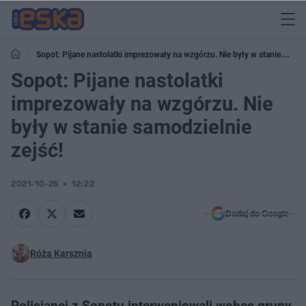
Sopot: Pijane nastolatki imprezowały na wzgórzu. Nie były w stanie
samodzielnie zejść!
Sopot: Pijane nastolatki
imprezowały na wzgórzu. Nie
były w stanie samodzielnie
zejść!
2021-10-25
12:22
Dodaj do Google
Róża Karsznia
Policjanci z Sopotu interweniowali wobec grupy