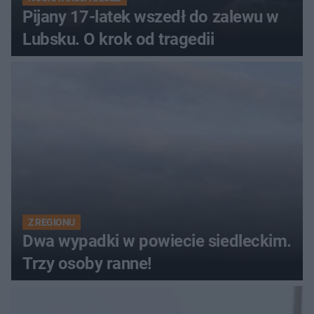
Pijany 17-latek wszedł do zalewu w
Lubsku. O krok od tragedii
Z REGIONU
Dwa wypadki w powiecie siedleckim.
Trzy osoby ranne!