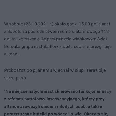
W sobotę (23.10.2021 r.) około godz. 15.00 policjanci
z Sopotu za pośrednictwem numeru alarmowego 112
dostali zgłoszenie, że
przy punkcie widokowym Szlak
Borsuka grupa nastolatków zrobiła sobie imprezę i pije
alkohol.
Proboszcz po pijanemu wjechał w słup. Teraz bije
się w pierś
"
Na miejsce natychmiast skierowano funkcjonariuszy
z referatu patrolowo-interwencyjnego, którzy przy
altance zauważyli siedem młodych osób, a także
porozrzucane butelki po wódce i piwie. Okazało się,