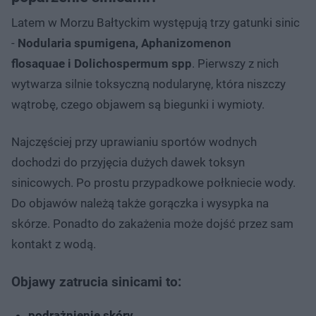
Latem w Morzu Bałtyckim występują trzy gatunki sinic
-
Nodularia spumigena, Aphanizomenon
flosaquae i Dolichospermum spp
. Pierwszy z nich
wytwarza silnie toksyczną nodularynę, która niszczy
wątrobę, czego objawem są biegunki i wymioty.
Najczęściej przy uprawianiu sportów wodnych
dochodzi do przyjęcia dużych dawek toksyn
sinicowych. Po prostu przypadkowe połkniecie wody.
Do objawów należą także gorączka i wysypka na
skórze. Ponadto do zakażenia może dojść przez sam
kontakt z wodą.
Objawy zatrucia sinicami to:
podrażnienie skóry