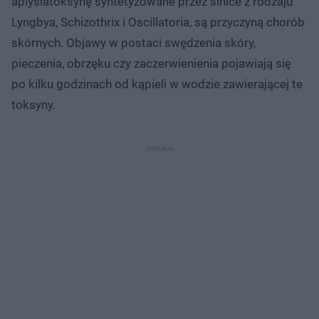
aplysiatoksynę syntetyzowane przez sinice z rodzaju
Lyngbya, Schizothrix i Oscillatoria, są przyczyną chorób
skórnych. Objawy w postaci swędzenia skóry,
pieczenia, obrzęku czy zaczerwienienia pojawiają się
po kilku godzinach od kąpieli w wodzie zawierającej te
toksyny.