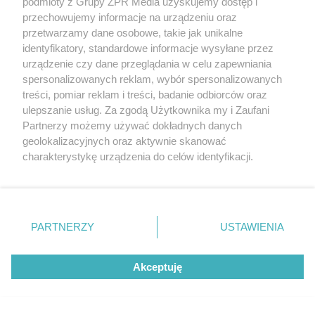
IMGW ostrzega przed nawałnicami i gradem
podmioty z Grupy ZPR Media uzyskujemy dostęp i
przechowujemy informacje na urządzeniu oraz
przetwarzamy dane osobowe, takie jak unikalne
identyfikatory, standardowe informacje wysyłane przez
urządzenie czy dane przeglądania w celu zapewniania
spersonalizowanych reklam, wybór spersonalizowanych
treści, pomiar reklam i treści, badanie odbiorców oraz
ulepszanie usług. Za zgodą Użytkownika my i Zaufani
Partnerzy możemy używać dokładnych danych
geolokalizacyjnych oraz aktywnie skanować
charakterystykę urządzenia do celów identyfikacji.
Ponieważ cenimy Twoją prywatność, prosimy o zgodę na
DRAMAT W KRAKOWIE
korzystanie z tych technologii poprzez kliknięcie
Mężczyzna wypadł z balkonu. Wcześniej z
„Akceptuję”. Zgoda jest dobrowolna i zawsze możesz ją
zmienić/wycofać klikając przycisk ustawień prywatności
tego samego bloku spadła wersalka z
PARTNERZY
USTAWIENIA
znajdujący się w lewym dolnym rogu strony
. Niektóre
pościelą
rodzaje przetwarzania danych nie wymagają zgody
Akceptuję
użytkownika, ale masz prawo sprzeciwić się takiemu
przetwarzaniu. Preferencje będą miały zastosowanie tylko
na tej witrynie.