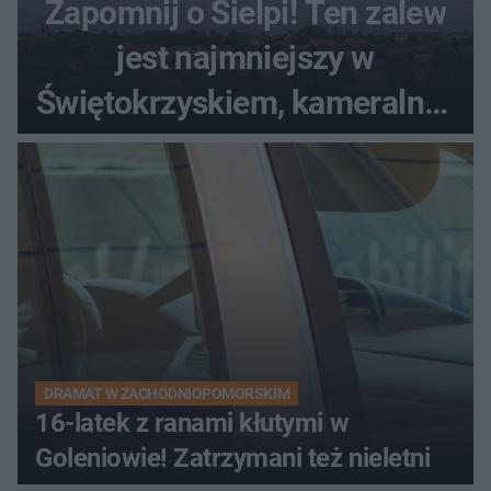
Zapomnij o Sielpi! Ten zalew
jest najmniejszy w
Świętokrzyskiem, kameralny i
bez tłumów
DRAMAT W ZACHODNIOPOMORSKIM
16-latek z ranami kłutymi w
Goleniowie! Zatrzymani też nieletni