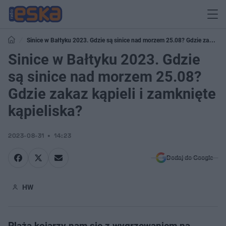
Sinice w Bałtyku 2023. Gdzie są sinice nad morzem 25.08? Gdzie zakaz
kąpieli i zamknięte kąpieliska?
Sinice w Bałtyku 2023. Gdzie
są sinice nad morzem 25.08?
Gdzie zakaz kąpieli i zamknięte
kąpieliska?
2023-08-31
14:23
Dodaj do Google
HW
Plaża kojarzy nam się z wygrzewaniem na