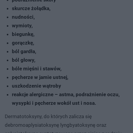
skurcze żołądka,
nudności,
wymioty,
biegunkę,
gorączkę,
ból gardła,
ból głowy,
bóle mięśni i stawów,
pęcherze w jamie ustnej,
uszkodzenie wątroby
reakcje alergiczne – astma, podrażnienie oczu,
wysypki i pęcherze wokół ust i nosa.
Dermatotoksyny, do których zalicza się
debromoaplysiatoksynę lyngbyatoksynę oraz