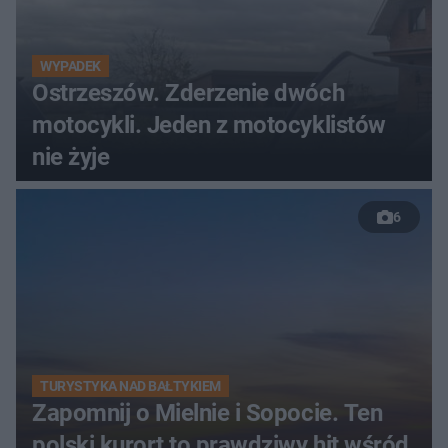
WYPADEK
Ostrzeszów. Zderzenie dwóch
motocykli. Jeden z motocyklistów
nie żyje
6
TURYSTYKA NAD BAŁTYKIEM
Zapomnij o Mielnie i Sopocie. Ten
polski kurort to prawdziwy hit wśród