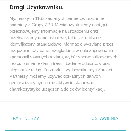
Drogi Użytkowniku,
My, naszych 1162 zaufanych partnerów oraz inne
Żaden utwór zamieszczony w serwisie nie może być powielany i
podmioty z Grupy ZPR Media uzyskujemy dostęp i
rozpowszechniany lub dalej rozpowszechniany w jakikolwiek sposób (w
tym także elektroniczny lub mechaniczny) na jakimkolwiek polu
przechowujemy informacje na urządzeniu oraz
eksploatacji w jakiejkolwiek formie, włącznie z umieszczaniem w
przetwarzamy dane osobowe, takie jak unikalne
Internecie bez pisemnej zgody właściciela praw. Jakiekolwiek użycie lub
identyfikatory, standardowe informacje wysyłane przez
wykorzystanie utworów w całości lub w części z naruszeniem prawa,
tzn. bez właściwej zgody, jest zabronione pod groźbą kary i może być
urządzenie czy dane przeglądania w celu zapewniania
ścigane prawnie.
spersonalizowanych reklam, wybór spersonalizowanych
treści, pomiar reklam i treści, badanie odbiorców oraz
ulepszanie usług. Za zgodą Użytkownika my i Zaufani
Partnerzy możemy używać dokładnych danych
geolokalizacyjnych oraz aktywnie skanować
charakterystykę urządzenia do celów identyfikacji.
Ponieważ cenimy Twoją prywatność, prosimy o zgodę na
O nas
korzystanie z tych technologii poprzez kliknięcie
Informacje prawne
„Akceptuję”. Zgoda jest dobrowolna i zawsze możesz ją
zmienić/wycofać klikając przycisk ustawień prywatności
PARTNERZY
USTAWIENIA
Nasze serwisy
znajdujący się w lewym dolnym rogu strony
. Niektóre
rodzaje przetwarzania danych nie wymagają zgody
© 2026 Grupa ZPR Media