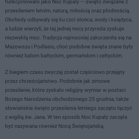
funkcjonowało jako Noc Kupały — święto związane z
przesileniem letnim, naturą, miłością oraz płodnością.
Obchody odbywały się ku czci słońca, wody i księżyca,
a ludzie wierzyli, że tej jednej nocy przyroda zyskuje
niezwykłą moc. Tradycja najmocniej zakorzeniła się na
Mazowszu i Podlasiu, choć podobne święta znane były
również ludom bałtyckim, germańskim i celtyckim.
Z biegiem czasu zwyczaj został częściowo przejęty
przez chrześcijaństwo. Podobnie jak zimowe
przesilenie, które zyskało religijny wymiar w postaci
Bożego Narodzenia obchodzonego 25 grudnia, także
słowiańskie święto przesilenia letniego zaczęto łączyć
z wigilią św. Jana. W ten sposób Noc Kupały zaczęła
być nazywana również Nocą Świętojańską.