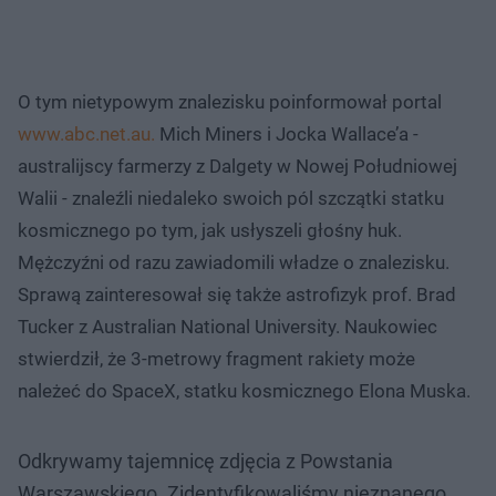
O tym nietypowym znalezisku poinformował portal
www.abc.net.au.
Mich Miners i Jocka Wallace’a -
australijscy farmerzy z Dalgety w Nowej Południowej
Walii - znaleźli niedaleko swoich pól szczątki statku
kosmicznego po tym, jak usłyszeli głośny huk.
Mężczyźni od razu zawiadomili władze o znalezisku.
Sprawą zainteresował się także astrofizyk prof. Brad
Tucker z Australian National University. Naukowiec
stwierdził, że 3-metrowy fragment rakiety może
należeć do SpaceX, statku kosmicznego Elona Muska.
Odkrywamy tajemnicę zdjęcia z Powstania
Warszawskiego. Zidentyfikowaliśmy nieznanego