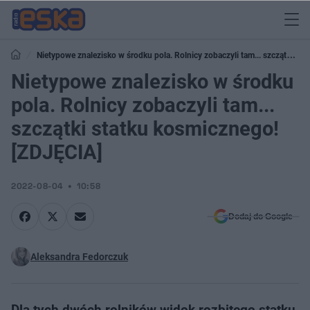
Nietypowe znalezisko w środku pola. Rolnicy zobaczyli tam... szczątki
statku kosmicznego! [ZDJĘCIA]
Nietypowe znalezisko w środku
pola. Rolnicy zobaczyli tam...
szczątki statku kosmicznego!
[ZDJĘCIA]
2022-08-04
10:58
Dodaj do Google
Aleksandra Fedorczuk
Dla tych dwóch rolników widok rozbitego statku