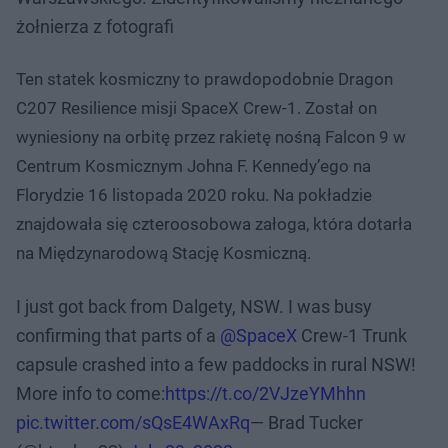
żołnierza z fotografi
Ten statek kosmiczny to prawdopodobnie Dragon
C207 Resilience misji SpaceX Crew-1. Został on
wyniesiony na orbitę przez rakietę nośną Falcon 9 w
Centrum Kosmicznym Johna F. Kennedy’ego na
Florydzie 16 listopada 2020 roku. Na pokładzie
znajdowała się czteroosobowa załoga, która dotarła
na Międzynarodową Stację Kosmiczną.
I just got back from Dalgety, NSW. I was busy
confirming that parts of a
@SpaceX
Crew-1 Trunk
capsule crashed into a few paddocks in rural NSW!
More info to come:
https://t.co/2VJzeYMhhn
pic.twitter.com/sQsE4WAxRq
— Brad Tucker