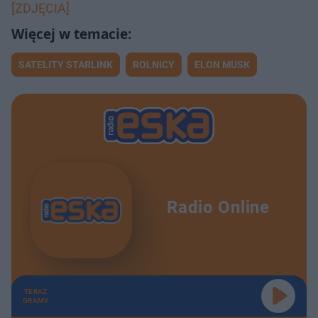
[ZDJĘCIA]
SATELITY STARLINK
ROLNICY
ELON MUSK
Radio Online
TERAZ
GRAMY