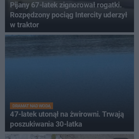
Pijany 67-latek zignorował rogatki.
Rozpędzony pociąg Intercity uderzył
w traktor
DRAMAT NAD WODĄ
47-latek utonął na żwirowni. Trwają
poszukiwania 30-latka