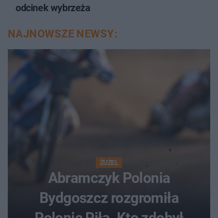
odcinek wybrzeża
NAJNOWSZE NEWSY:
ŻUŻEL
Abramczyk Polonia
Bydgoszcz rozgromiła
Polonię Piła. Kto zdobył