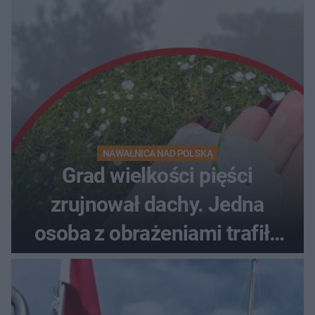
NAWAŁNICA NAD POLSKĄ
Grad wielkości pięści
zrujnował dachy. Jedna
osoba z obrażeniami trafiła
do szpitala