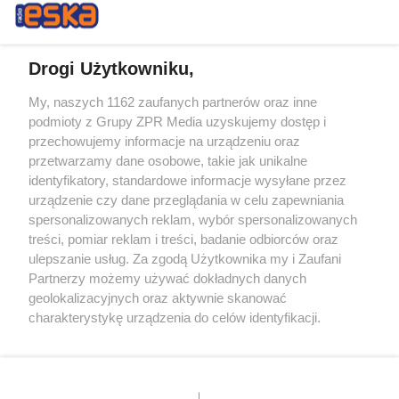
Drogi Użytkowniku,
My, naszych 1162 zaufanych partnerów oraz inne
Żaden utwór zamieszczony w serwisie nie może być powielany i
podmioty z Grupy ZPR Media uzyskujemy dostęp i
rozpowszechniany lub dalej rozpowszechniany w jakikolwiek sposób (w
tym także elektroniczny lub mechaniczny) na jakimkolwiek polu
przechowujemy informacje na urządzeniu oraz
eksploatacji w jakiejkolwiek formie, włącznie z umieszczaniem w
przetwarzamy dane osobowe, takie jak unikalne
Internecie bez pisemnej zgody właściciela praw. Jakiekolwiek użycie lub
identyfikatory, standardowe informacje wysyłane przez
wykorzystanie utworów w całości lub w części z naruszeniem prawa,
tzn. bez właściwej zgody, jest zabronione pod groźbą kary i może być
urządzenie czy dane przeglądania w celu zapewniania
ścigane prawnie.
spersonalizowanych reklam, wybór spersonalizowanych
treści, pomiar reklam i treści, badanie odbiorców oraz
ulepszanie usług. Za zgodą Użytkownika my i Zaufani
Partnerzy możemy używać dokładnych danych
geolokalizacyjnych oraz aktywnie skanować
charakterystykę urządzenia do celów identyfikacji.
Ponieważ cenimy Twoją prywatność, prosimy o zgodę na
O nas
korzystanie z tych technologii poprzez kliknięcie
Informacje prawne
„Akceptuję”. Zgoda jest dobrowolna i zawsze możesz ją
zmienić/wycofać klikając przycisk ustawień prywatności