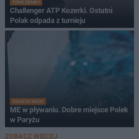
TENIS ZIEMNY
Challenger ATP Kozerki. Ostatni
Polak odpada z turnieju
SKOKI DO WODY
ME w pływaniu. Dobre miejsce Polek
w Paryżu
ZOBACZ WIĘCEJ