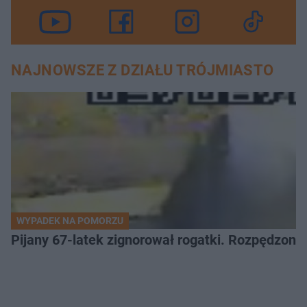
NAJNOWSZE Z DZIAŁU TRÓJMIASTO
WYPADEK NA POMORZU
Pijany 67-latek zignorował rogatki. Rozpędzony p