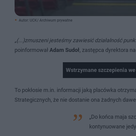
Autor: UCK/ Archiwum prywatne
„(...)zmuszeni jesteśmy zawiesić działalność pu
poinformował
Adam Sudoł
, zastępca dyrektora n
Wstrzymane szczepienia we 
To pokłosie m.in. informacji jaką placówka otrzy
Strategicznych, że nie dostanie ona żadnych dawe
„Do końca maja szc
kontynuowane jedyn