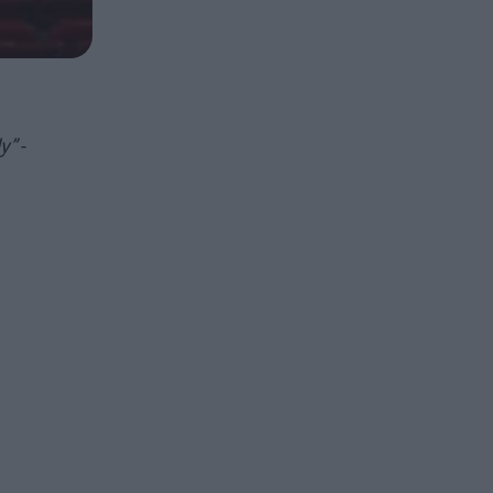
dy”
-