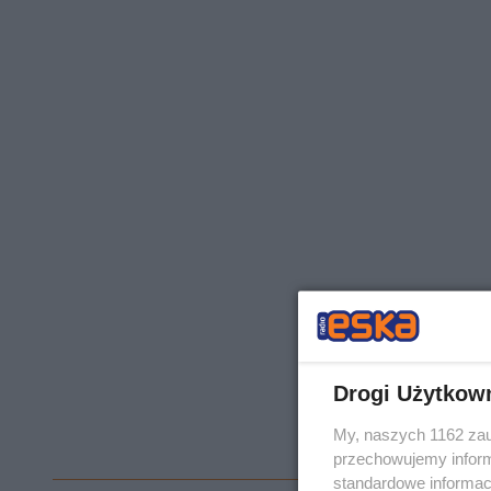
Drogi Użytkow
My, naszych 1162 zau
przechowujemy informa
standardowe informac