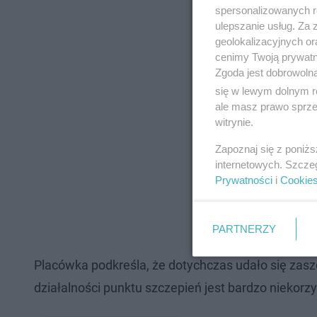
spersonalizowanych re
ulepszanie usług. Za
geolokalizacyjnych or
cenimy Twoją prywatno
Zgoda jest dobrowoln
się w lewym dolnym r
ale masz prawo sprzec
witrynie.
Zapoznaj się z poniż
internetowych. Szcze
Prywatności
i
Cookie
PARTNERZY
Placówka podkreśla, że dotychczas udało się zasz
działalności punktu szczepień jest bardzo niekor