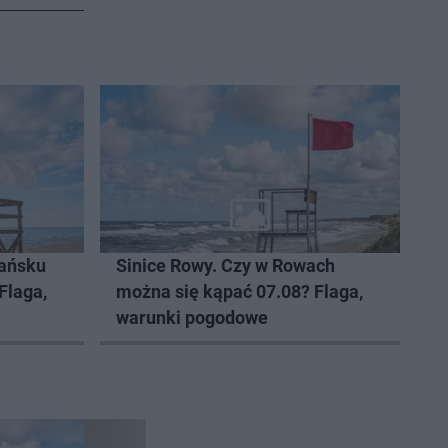
dańsku
Sinice Rowy. Czy w Rowach
Flaga,
można się kąpać 07.08? Flaga,
warunki pogodowe