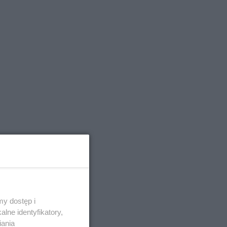
y dostęp i
lne identyfikatory,
iania