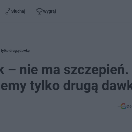
Słuchaj
Wygraj
 tylko drugą dawkę
 – nie ma szczepień.
iemy tylko drugą daw
Do