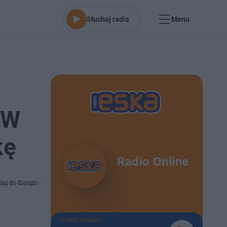
Słuchaj radia
Menu
 W
kę
Radio Online
daj do Google
TERAZ GRAMY