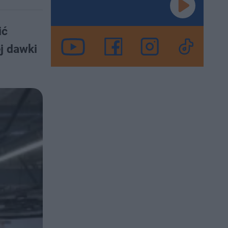
ić
j dawki