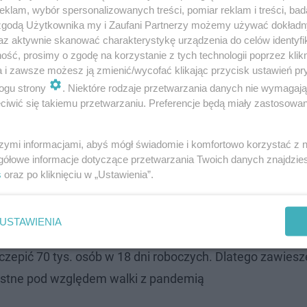
ROZWIŃ
klam, wybór spersonalizowanych treści, pomiar reklam i treści, bad
 zgodą Użytkownika my i Zaufani Partnerzy możemy używać dokład
az aktywnie skanować charakterystykę urządzenia do celów identyfi
ść, prosimy o zgodę na korzystanie z tych technologii poprzez klikn
a i zawsze możesz ją zmienić/wycofać klikając przycisk ustawień pr
ogu strony
. Niektóre rodzaje przetwarzania danych nie wymagaj
iwić się takiemu przetwarzaniu. Preferencje będą miały zastosowanie
szymi informacjami, abyś mógł świadomie i komfortowo korzystać z
gółowe informacje dotyczące przetwarzania Twoich danych znajdzi
s
oraz po kliknięciu w „Ustawienia”.
USTAWIENIA
czepić 70 tys. osób w 18 dni roboczych. Dlatego zawiesz
zystne pod względem walki z pandemią