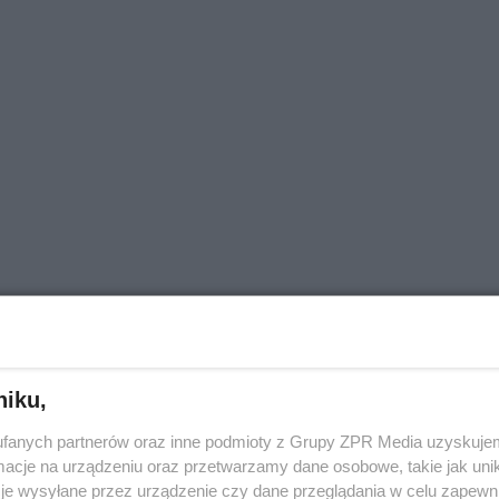
niku,
fanych partnerów oraz inne podmioty z Grupy ZPR Media uzyskujem
cje na urządzeniu oraz przetwarzamy dane osobowe, takie jak unika
je wysyłane przez urządzenie czy dane przeglądania w celu zapewn