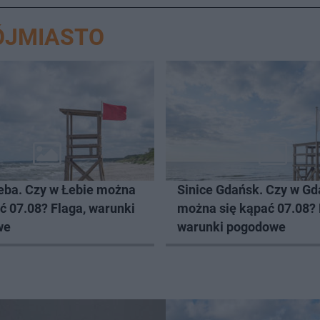
ÓJMIASTO
Łeba. Czy w Łebie można
Sinice Gdańsk. Czy w G
ć 07.08? Flaga, warunki
można się kąpać 07.08? 
we
warunki pogodowe