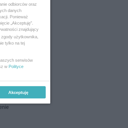
anie odbiorców oraz
nych danych
kacji. Ponieważ
ięcie „Akceptuję”.
ywatności znajdujący
ą zgody użytkownika,
 tylko na tej
 naszych serwisów
esz w
Polityce
Akceptuję
enie