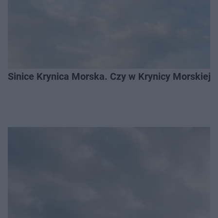
Sinice Krynica Morska. Czy w Krynicy Morskiej