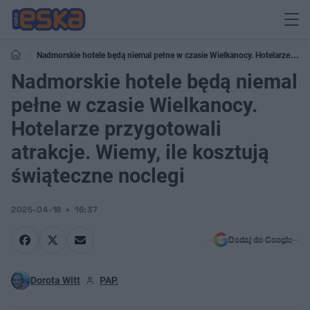
Nadmorskie hotele będą niemal pełne w czasie Wielkanocy. Hotelarze
przygotowali atrakcje. Wiemy, ile kosztują świąteczne noclegi
Nadmorskie hotele będą niemal
pełne w czasie Wielkanocy.
Hotelarze przygotowali
atrakcje. Wiemy, ile kosztują
świąteczne noclegi
2025-04-18
16:37
Dodaj do Google
Dorota Witt
PAP.