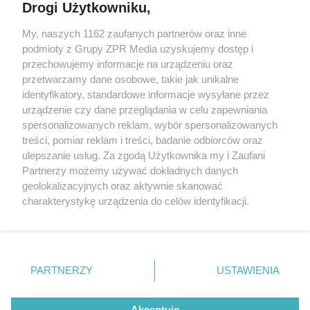
Drogi Użytkowniku,
My, naszych 1162 zaufanych partnerów oraz inne
Żaden utwór zamieszczony w serwisie nie może być powielany i
podmioty z Grupy ZPR Media uzyskujemy dostęp i
rozpowszechniany lub dalej rozpowszechniany w jakikolwiek sposób (w
tym także elektroniczny lub mechaniczny) na jakimkolwiek polu
przechowujemy informacje na urządzeniu oraz
eksploatacji w jakiejkolwiek formie, włącznie z umieszczaniem w
przetwarzamy dane osobowe, takie jak unikalne
Internecie bez pisemnej zgody właściciela praw. Jakiekolwiek użycie lub
identyfikatory, standardowe informacje wysyłane przez
wykorzystanie utworów w całości lub w części z naruszeniem prawa,
tzn. bez właściwej zgody, jest zabronione pod groźbą kary i może być
urządzenie czy dane przeglądania w celu zapewniania
ścigane prawnie.
spersonalizowanych reklam, wybór spersonalizowanych
treści, pomiar reklam i treści, badanie odbiorców oraz
ulepszanie usług. Za zgodą Użytkownika my i Zaufani
Partnerzy możemy używać dokładnych danych
geolokalizacyjnych oraz aktywnie skanować
charakterystykę urządzenia do celów identyfikacji.
Ponieważ cenimy Twoją prywatność, prosimy o zgodę na
O nas
korzystanie z tych technologii poprzez kliknięcie
Informacje prawne
„Akceptuję”. Zgoda jest dobrowolna i zawsze możesz ją
zmienić/wycofać klikając przycisk ustawień prywatności
PARTNERZY
USTAWIENIA
Nasze serwisy
znajdujący się w lewym dolnym rogu strony
. Niektóre
rodzaje przetwarzania danych nie wymagają zgody
© 2026 Grupa ZPR Media
Akceptuję