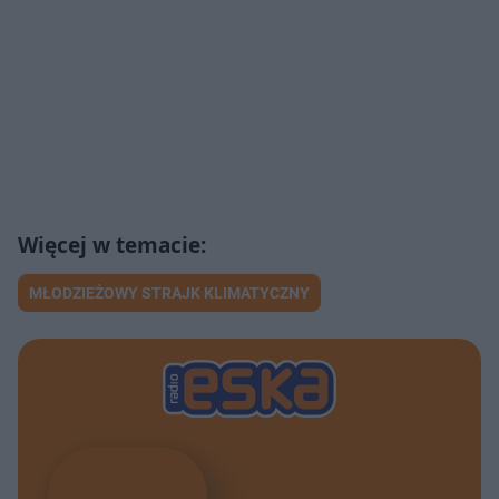
MŁODZIEŻOWY STRAJK KLIMATYCZNY