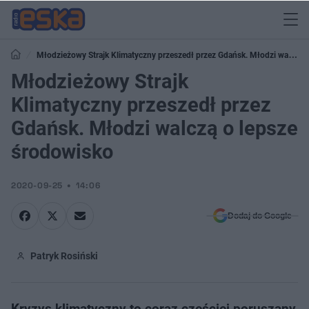
Młodzieżowy Strajk Klimatyczny przeszedł przez Gdańsk. Młodzi walczą
o lepsze środowisko
Młodzieżowy Strajk
Klimatyczny przeszedł przez
Gdańsk. Młodzi walczą o lepsze
środowisko
2020-09-25
14:06
Dodaj do Google
Patryk Rosiński
Kryzys klimatyczny to coraz częściej poruszany