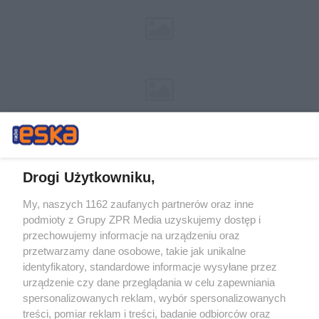
Drogi Użytkowniku,
My, naszych 1162 zaufanych partnerów oraz inne
Żaden utwór zamieszczony w serwisie nie może być powielany i
podmioty z Grupy ZPR Media uzyskujemy dostęp i
rozpowszechniany lub dalej rozpowszechniany w jakikolwiek sposób (w
tym także elektroniczny lub mechaniczny) na jakimkolwiek polu
przechowujemy informacje na urządzeniu oraz
eksploatacji w jakiejkolwiek formie, włącznie z umieszczaniem w
przetwarzamy dane osobowe, takie jak unikalne
Internecie bez pisemnej zgody właściciela praw. Jakiekolwiek użycie lub
identyfikatory, standardowe informacje wysyłane przez
wykorzystanie utworów w całości lub w części z naruszeniem prawa,
tzn. bez właściwej zgody, jest zabronione pod groźbą kary i może być
urządzenie czy dane przeglądania w celu zapewniania
ścigane prawnie.
spersonalizowanych reklam, wybór spersonalizowanych
treści, pomiar reklam i treści, badanie odbiorców oraz