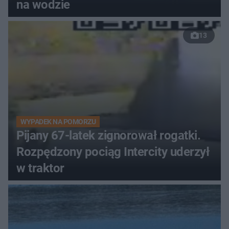
na wodzie
13
WYPADEK NA POMORZU
Pijany 67-latek zignorował rogatki.
Rozpędzony pociąg Intercity uderzył
w traktor