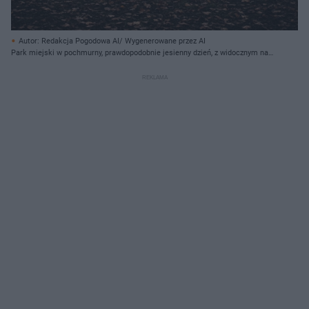
Autor: Redakcja Pogodowa AI/ Wygenerowane przez AI
Park miejski w pochmurny, prawdopodobnie jesienny dzień, z widocznym na
pierwszym planie wilgotnym, pokrytym opadłymi liśćmi trawnikiem.
Bezlistne, ciemne gałęzie drzew rozpościerają się w górnej części kadru,
tworząc naturalną ramę, a pojedyncze, suche liście wiszą na niektórych z
nich. Pośrodku znajduje się podłużny pas mokrej nawierzchni,
prawdopodobnie ścieżka, oddzielający obszar z liśćmi od rozległego,
zielonego placu, który przechodzi w mglisty horyzont z rzędem drzew. Na
prawo, na tle drzew, widać ciemną latarnię uliczną, a w głębi po lewej stronie,
za zielonym placem, majaczą fragmenty budynków i ławek.