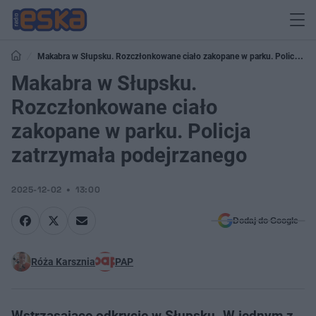
Makabra w Słupsku. Rozczłonkowane ciało zakopane w parku. Policja
zatrzymała podejrzanego
Makabra w Słupsku.
Rozczłonkowane ciało
zakopane w parku. Policja
zatrzymała podejrzanego
2025-12-02
13:00
Dodaj do Google
Róża Karsznia
PAP
Wstrząsające odkrycie w Słupsku. W jednym z