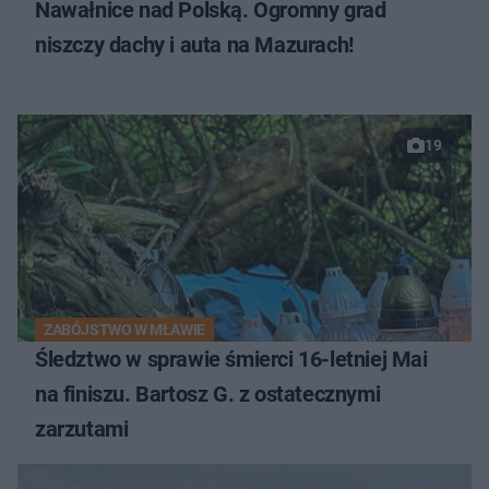
Nawałnice nad Polską. Ogromny grad
niszczy dachy i auta na Mazurach!
19
ZABÓJSTWO W MŁAWIE
Śledztwo w sprawie śmierci 16-letniej Mai
na finiszu. Bartosz G. z ostatecznymi
zarzutami