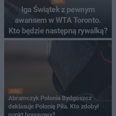
TENIS
Iga Świątek z pewnym
awansem w WTA Toronto.
Kto będzie następną rywalką?
ŻUŻEL
Abramczyk Polonia Bydgoszcz
deklasuje Polonię Piła. Kto zdobył
punkt bonusowy?