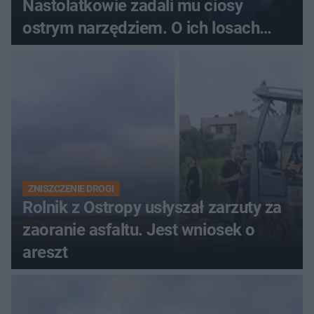
Nastolatkowie zadali mu ciosy
ostrym narzędziem. O ich losach
zdecyduje sąd rodzinny
ZNISZCZENIE DROGI
Rolnik z Ostropy usłyszał zarzuty za
zaoranie asfaltu. Jest wniosek o
areszt