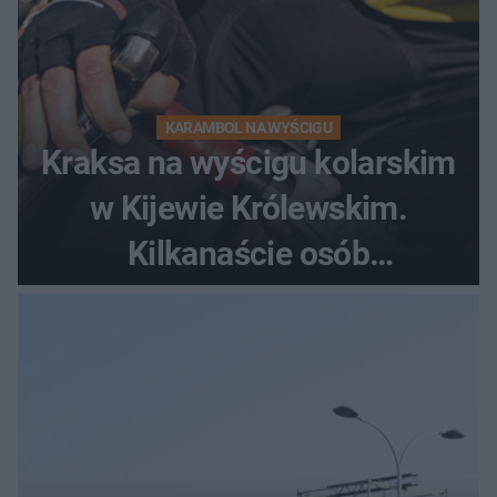
KARAMBOL NA WYŚCIGU
Kraksa na wyścigu kolarskim
w Kijewie Królewskim.
Kilkanaście osób
poszkodowanych, lądował
śmigłowiec LPR