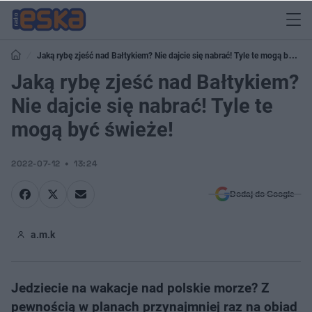
Jaką rybę zjeść nad Bałtykiem? Nie dajcie się nabrać! Tyle te mogą być
świeże!
Jaką rybę zjeść nad Bałtykiem?
Nie dajcie się nabrać! Tyle te
mogą być świeże!
2022-07-12
13:24
Dodaj do Google
a.m.k
Jedziecie na wakacje nad polskie morze? Z
pewnością w planach przynajmniej raz na obiad