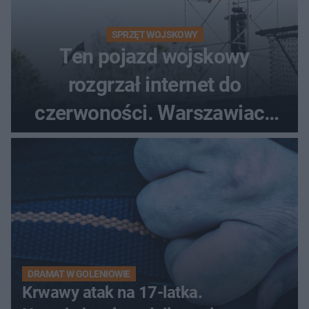
SPRZĘT WOJSKOWY
Ten pojazd wojskowy
rozgrzał internet do
czerwoności. Warszawiacy
pytali, czy to Mad Max!
DRAMAT W GOLENIOWIE
Krwawy atak na 17-latka.