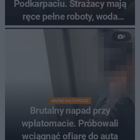
Podkarpaciu. Strażacy mają
ręce pełne roboty, woda
zalewa posesje i budynki
5
NAPAD NA OCHOCIE
Brutalny napad przy
wpłatomacie. Próbowali
wciągnąć ofiarę do auta