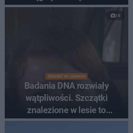
18
DRAMAT W LISINACH
Badania DNA rozwiały
wątpliwości. Szczątki
znalezione w lesie to
zaginiona Jowita Zielińska