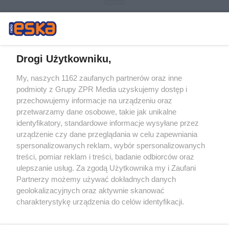
Drogi Użytkowniku,
My, naszych 1162 zaufanych partnerów oraz inne
Żaden utwór zamieszczony w serwisie nie może być powielany i
podmioty z Grupy ZPR Media uzyskujemy dostęp i
rozpowszechniany lub dalej rozpowszechniany w jakikolwiek sposób (w
tym także elektroniczny lub mechaniczny) na jakimkolwiek polu
przechowujemy informacje na urządzeniu oraz
eksploatacji w jakiejkolwiek formie, włącznie z umieszczaniem w
przetwarzamy dane osobowe, takie jak unikalne
Internecie bez pisemnej zgody właściciela praw. Jakiekolwiek użycie lub
identyfikatory, standardowe informacje wysyłane przez
wykorzystanie utworów w całości lub w części z naruszeniem prawa,
tzn. bez właściwej zgody, jest zabronione pod groźbą kary i może być
urządzenie czy dane przeglądania w celu zapewniania
ścigane prawnie.
spersonalizowanych reklam, wybór spersonalizowanych
treści, pomiar reklam i treści, badanie odbiorców oraz
ulepszanie usług. Za zgodą Użytkownika my i Zaufani
Partnerzy możemy używać dokładnych danych
geolokalizacyjnych oraz aktywnie skanować
charakterystykę urządzenia do celów identyfikacji.
Ponieważ cenimy Twoją prywatność, prosimy o zgodę na
O nas
korzystanie z tych technologii poprzez kliknięcie