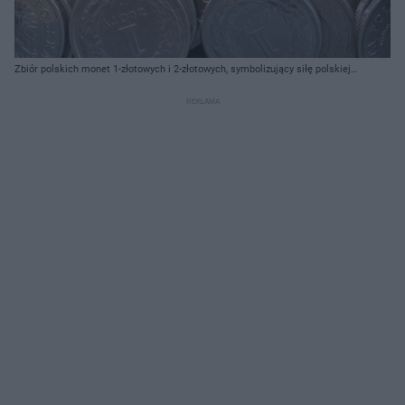
Zbiór polskich monet 1-złotowych i 2-złotowych, symbolizujący siłę polskiej
waluty. Srebrne i złote krążki ułożone losowo, z widocznym orłem i
nominałem, odzwierciedlają temat wzrostu złotego, o którym można
przeczytać na Super Biznes.