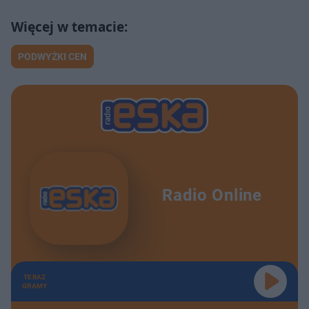
PODWYŻKI CEN
Radio Online
TERAZ
GRAMY