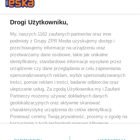
Drogi Użytkowniku,
My, naszych 1162 zaufanych partnerów oraz inne
Żaden utwór zamieszczony w serwisie nie może być powielany i
podmioty z Grupy ZPR Media uzyskujemy dostęp i
rozpowszechniany lub dalej rozpowszechniany w jakikolwiek sposób (w
tym także elektroniczny lub mechaniczny) na jakimkolwiek polu
przechowujemy informacje na urządzeniu oraz
eksploatacji w jakiejkolwiek formie, włącznie z umieszczaniem w Internecie
przetwarzamy dane osobowe, takie jak unikalne
bez pisemnej zgody właściciela praw. Jakiekolwiek użycie lub
wykorzystanie utworów w całości lub w części z naruszeniem prawa, tzn.
identyfikatory, standardowe informacje wysyłane przez
bez właściwej zgody, jest zabronione pod groźbą kary i może być ścigane
urządzenie czy dane przeglądania w celu zapewniania
prawnie.
spersonalizowanych reklam, wybór spersonalizowanych
treści, pomiar reklam i treści, badanie odbiorców oraz
ulepszanie usług. Za zgodą Użytkownika my i Zaufani
Partnerzy możemy używać dokładnych danych
geolokalizacyjnych oraz aktywnie skanować
charakterystykę urządzenia do celów identyfikacji.
O nas
Ponieważ cenimy Twoją prywatność, prosimy o zgodę na
korzystanie z tych technologii poprzez kliknięcie
Informacje prawne
„Akceptuję”. Zgoda jest dobrowolna i zawsze możesz ją
zmienić/wycofać klikając przycisk ustawień prywatności
Nasze serwisy