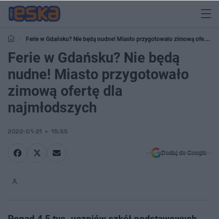
Ferie w Gdańsku? Nie będą nudne! Miasto przygotowało zimową ofertę
dla najmłodszych
Ferie w Gdańsku? Nie będą
nudne! Miasto przygotowało
zimową ofertę dla
najmłodszych
2022-01-21
15:55
Dodaj do Google
Ponad 4,5 tys. uczniów szkół podstawowych