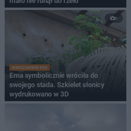
mało nie runął do rzeki
6
WARSZAWSKIE ZOO
Erna symbolicznie wróciła do
swojego stada. Szkielet słonicy
wydrukowano w 3D