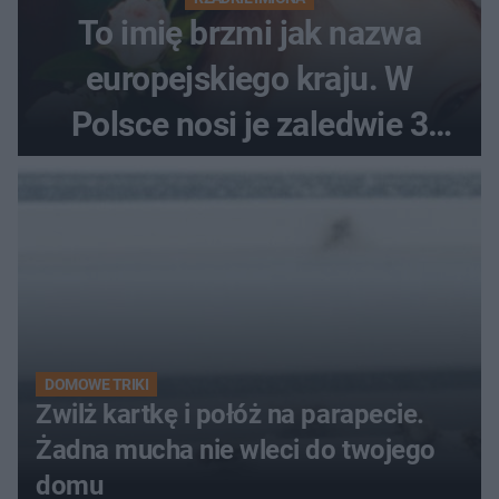
To imię brzmi jak nazwa
europejskiego kraju. W
Polsce nosi je zaledwie 3
kobiety
DOMOWE TRIKI
Zwilż kartkę i połóż na parapecie.
Żadna mucha nie wleci do twojego
domu