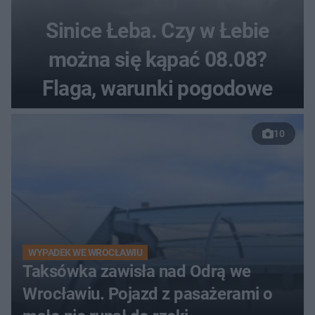
Sinice Łeba. Czy w Łebie
można się kąpać 08.08?
Flaga, warunki pogodowe
10
WYPADEK WE WROCŁAWIU
Taksówka zawisła nad Odrą we
Wrocławiu. Pojazd z pasażerami o