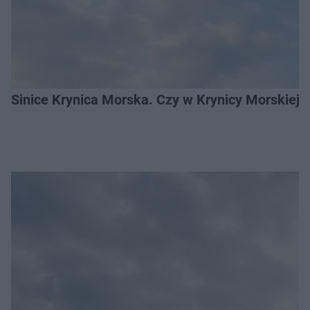
Sinice Krynica Morska. Czy w Krynicy Morskiej