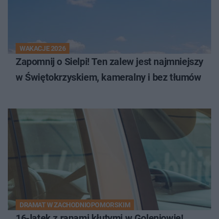
WAKACJE 2026
Zapomnij o Sielpi! Ten zalew jest najmniejszy
w Świętokrzyskiem, kameralny i bez tłumów
DRAMAT W ZACHODNIOPOMORSKIM
16-latek z ranami kłutymi w Goleniowie!