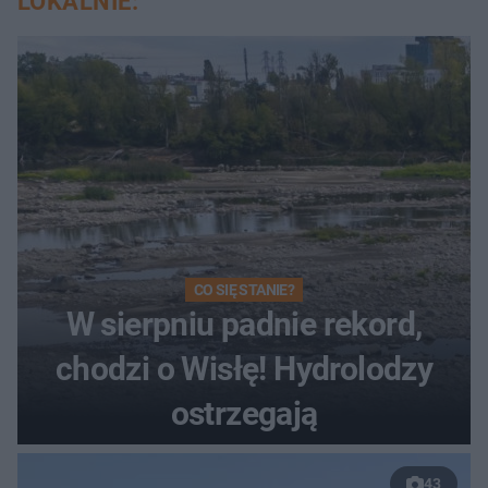
LOKALNIE:
CO SIĘ STANIE?
W sierpniu padnie rekord,
chodzi o Wisłę! Hydrolodzy
ostrzegają
43