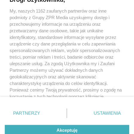
My, naszych 1162 zaufanych partnerów oraz inne
Żaden utwór zamieszczony w serwisie nie może być powielany i
podmioty z Grupy ZPR Media uzyskujemy dostęp i
rozpowszechniany lub dalej rozpowszechniany w jakikolwiek sposób (w
tym także elektroniczny lub mechaniczny) na jakimkolwiek polu
przechowujemy informacje na urządzeniu oraz
eksploatacji w jakiejkolwiek formie, włącznie z umieszczaniem w Internecie
przetwarzamy dane osobowe, takie jak unikalne
bez pisemnej zgody właściciela praw. Jakiekolwiek użycie lub
wykorzystanie utworów w całości lub w części z naruszeniem prawa, tzn.
identyfikatory, standardowe informacje wysyłane przez
bez właściwej zgody, jest zabronione pod groźbą kary i może być ścigane
urządzenie czy dane przeglądania w celu zapewniania
prawnie.
spersonalizowanych reklam, wybór spersonalizowanych
treści, pomiar reklam i treści, badanie odbiorców oraz
ulepszanie usług. Za zgodą Użytkownika my i Zaufani
Partnerzy możemy używać dokładnych danych
geolokalizacyjnych oraz aktywnie skanować
charakterystykę urządzenia do celów identyfikacji.
O nas
Ponieważ cenimy Twoją prywatność, prosimy o zgodę na
korzystanie z tych technologii poprzez kliknięcie
Informacje prawne
„Akceptuję”. Zgoda jest dobrowolna i zawsze możesz ją
zmienić/wycofać klikając przycisk ustawień prywatności
Nasze serwisy
PARTNERZY
USTAWIENIA
znajdujący się w lewym dolnym rogu strony
. Niektóre
rodzaje przetwarzania danych nie wymagają zgody
© 2026 Grupa ZPR Media
Akceptuję
użytkownika, ale masz prawo sprzeciwić się takiemu