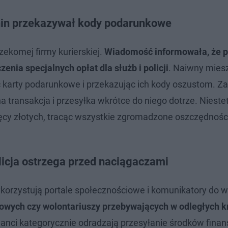
anin przekazywał kody podarunkowe
zekomej firmy kurierskiej.
Wiadomość informowała, że 
enia specjalnych opłat dla służb i policji
. Naiwny mies
ąc karty podarunkowe i przekazując ich kody oszustom. 
transakcja i przesyłka wkrótce do niego dotrze. Niestet
ęcy złotych, tracąc wszystkie zgromadzone oszczędnośc
licja ostrzega przed naciągaczami
wykorzystują portale społecznościowe i komunikatory do 
skowych czy wolontariuszy przebywających w odległych k
cjanci kategorycznie odradzają przesyłanie środków fin