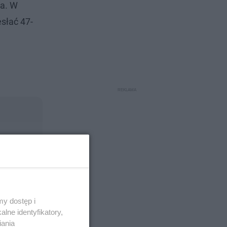
na. W
słać 47-
y dostęp i
lne identyfikatory,
iania