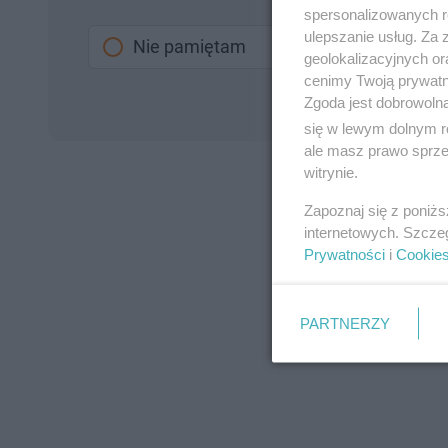
spersonalizowanych re
ulepszanie usług. Za
Nie pamiętam
geolokalizacyjnych or
cenimy Twoją prywatno
Zgoda jest dobrowoln
się w lewym dolnym r
ale masz prawo sprzec
witrynie.
Zapoznaj się z poniż
internetowych. Szcze
Prywatności
i
Cookie
PARTNERZY