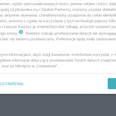
klam, wybór spersonalizowanych treści, pomiar reklam i treści, bad
 zgodą Użytkownika my i Zaufani Partnerzy możemy używać dokład
az aktywnie skanować charakterystykę urządzenia do celów identyfi
ść, prosimy o zgodę na korzystanie z tych technologii poprzez klikn
a i zawsze możesz ją zmienić/wycofać klikając przycisk ustawień pr
ogu strony
. Niektóre rodzaje przetwarzania danych nie wymagaj
iwić się takiemu przetwarzaniu. Preferencje będą miały zastosowanie
szymi informacjami, abyś mógł świadomie i komfortowo korzystać z
gółowe informacje dotyczące przetwarzania Twoich danych znajdzi
s
oraz po kliknięciu w „Ustawienia”.
USTAWIENIA