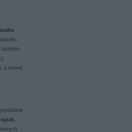
paczka
zkaniec
Za każdym
y,
i, a nawet
wyłudzania
rajach,
ansowych