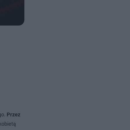
go.
Przez
kobietą