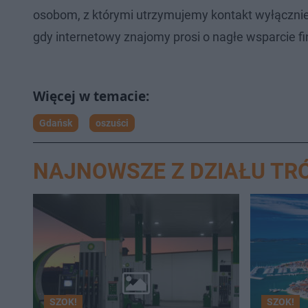
osobom, z którymi utrzymujemy kontakt wyłącznie
gdy internetowy znajomy prosi o nagłe wsparcie f
Gdańsk
oszuści
NAJNOWSZE Z DZIAŁU TR
SZOK!
SZOK!