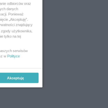
anie odbiorców oraz
nych danych
kacji. Ponieważ
ięcie „Akceptuję”.
ywatności znajdujący
ą zgody użytkownika,
 tylko na tej
 naszych serwisów
esz w
Polityce
Akceptuję