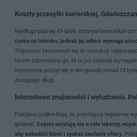
Koszty przesyłki kurierskiej. Gdańszcz
Niedługo później 47-latek otrzymał komunikat od r
czeka na lotnisku, jednak jej odbiór wymaga uiszcz
Trójmiasta zastosował się do instrukcji, nabywaj
razem zapewniano go, że to już ostatnia wymagana 
mężczyzna pozbył się w ten sposób ponad 24 tysi
zaciągając długi.
Internetowe znajomości i wyłudzenia. Po
Policjanci podkreślają, że przestępcy regularnie 
gotówki.
Często wcielają się w role lekarzy, woj
aby wzbudzić litość i zyskać zaufanie ofiary
. Poli