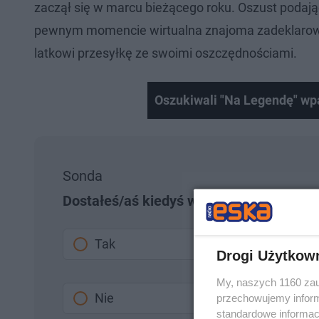
zaczął się w marcu bieżącego roku. Oszust podają
pewnym momencie wirtualna znajoma zadeklarowała
latkowi przesyłkę ze swoimi oszczędnościami.
Oszukiwali "Na Legendę" wpa
Sonda
Dostałeś/aś kiedyś wiadomość od oszu
Tak
Drogi Użytkow
My, naszych 1160 zau
Nie
przechowujemy informa
standardowe informac