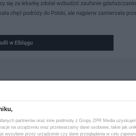
cy się za lekarkę zdołał wzbudzić zaufanie gdańszczani
 chęć podróży do Polski, ale najpierw zamierzała prze
dli w Elblągu
stów?
niku,
fanych partnerów oraz inne podmioty z Grupy ZPR Media uzyskujem
cje na urządzeniu oraz przetwarzamy dane osobowe, takie jak unika
je wysyłane przez urządzenie czy dane przeglądania w celu zapewn