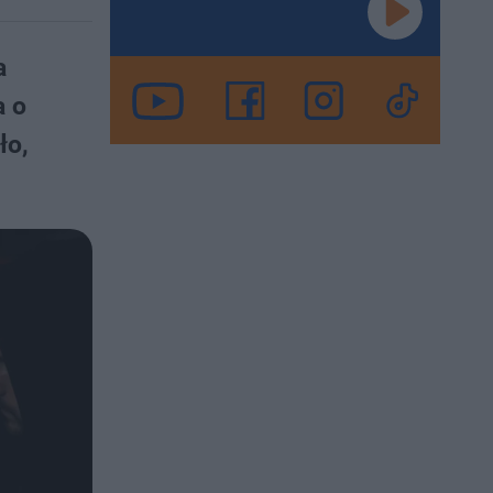
a
a o
ło,