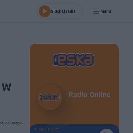
Słuchaj radia
Menu
 w
Radio Online
daj do Google
TERAZ GRAMY