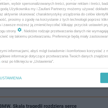
klam, wybór spersonalizowanych treści, pomiar reklam i treści, bad
 zgodą Użytkownika my i Zaufani Partnerzy możemy używać dokład
az aktywnie skanować charakterystykę urządzenia do celów identyfi
ść, prosimy o zgodę na korzystanie z tych technologii poprzez klikn
YSIĘCY KARY, BO LECZYŁA LUDZI ZA
a i zawsze możesz ją zmienić/wycofać klikając przycisk ustawień pr
ogu strony
. Niektóre rodzaje przetwarzania danych nie wymagaj
iwić się takiemu przetwarzaniu. Preferencje będą miały zastosowanie
 Mateusz W., 47-letnia Dorota Z. oraz 12-letnia Julka S. Za
szymi informacjami, abyś mógł świadomie i komfortowo korzystać z
yną osobą, która przeżyła. Badania wykazały, że był trzeźw
gółowe informacje dotyczące przetwarzania Twoich danych znajdzi
s
oraz po kliknięciu w „Ustawienia”.
niu pierwszej pomocy trafił do szpitala w Sztumie. Sta
wstępnych ustaleń do tragedii mogła doprowadzić utrata
USTAWIENIA
ak śledczy zaznaczają, że na ostateczne wnioski jest 
 BMW. Skala tragedii rozdziera serce