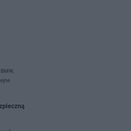
y BMW,
lejne
ezpieczną