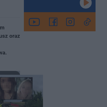
im
usz oraz
wa.