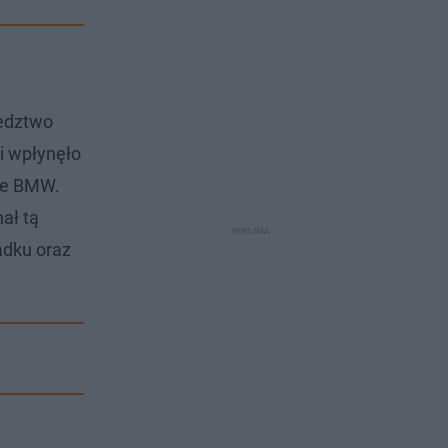
ledztwo
i wpłynęło
ite BMW.
ał tą
adku oraz