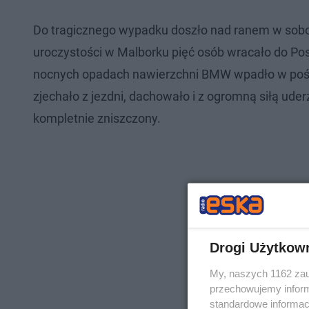
Do tragicznego wypadku doszło nad ranem w sobotę
uroczystości w Malborku pięć osób wracało do Pos
nocnych opadach nawierzchni BMW wpadło w poślizg
zjechało z jezdni, dachowało i z ogromną siłą ud
kompletnie zniszczony.
Drogi Użytkow
My, naszych 1162 zau
przechowujemy informa
standardowe informac