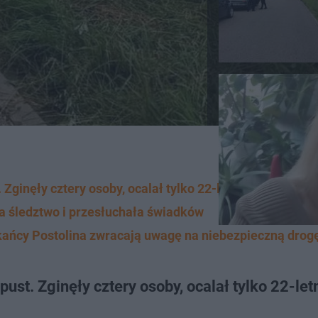
ginęły cztery osoby, ocalał tylko 22-letni kierowca
 śledztwo i przesłuchała świadków
kańcy Postolina zwracają uwagę na niebezpieczną drog
st. Zginęły cztery osoby, ocalał tylko 22-let