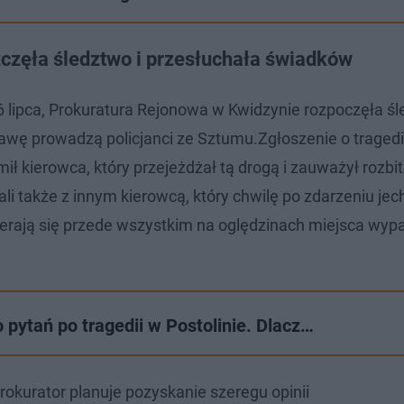
zęła śledztwo i przesłuchała świadków
, 6 lipca, Prokuratura Rejonowa w Kwidzynie rozpoczęła ś
wę prowadzą policjanci ze Sztumu.Zgłoszenie o tragedi
mił kierowca, który przejeżdżał tą drogą i zauważył rozb
 także z innym kierowcą, który chwilę po zdarzeniu jech
rają się przede wszystkim na oględzinach miejsca wyp
 pytań po tragedii w Postolinie. Dlacz…
rokurator planuje pozyskanie szeregu opinii