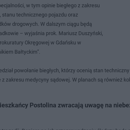
ecjalności, w tym opinie biegłego z zakresu
 stanu technicznego pojazdu oraz
adków drogowych. W dalszym ciągu będą
adkowie – wyjaśnia prok. Mariusz Duszyński,
Prokuratury Okręgowej w Gdańsku w
ikiem Bałtyckim”.
edział powołanie biegłych, którzy ocenią stan techniczn
e z zakresu medycyny sądowej. W planach są również ko
ieszkańcy Postolina zwracają uwagę na nieb