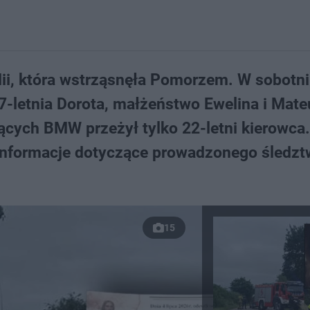
edii, która wstrząsnęła Pomorzem. W sobotn
7-letnia Dorota, małżeństwo Ewelina i Mate
ujących BMW przeżył tylko 22-letni kierowca.
informacje dotyczące prowadzonego śledzt
15