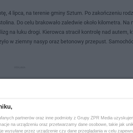
, 4 lipca, na terenie gminy Sztum. Po zakończeniu rodz
tolina. Do celu brakowało zaledwie około kilometra. Na 
 na łuku drogi. Kierowca stracił kontrolę nad autem, k
erzyło w ziemny nasyp oraz betonowy przepust. Samochód
niku,
fanych partnerów oraz inne podmioty z Grupy ZPR Media uzyskujem
cje na urządzeniu oraz przetwarzamy dane osobowe, takie jak unika
je wysyłane przez urządzenie czy dane przeglądania w celu zapewn