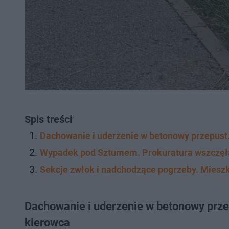
Spis treści
Dachowanie i uderzenie w betonowy przepust. Z
Wypadek pod Sztumem. Prokuratura wszczęła
Sekcje zwłok i nadchodzące pogrzeby. Miesz
Dachowanie i uderzenie w betonowy przepu
kierowca