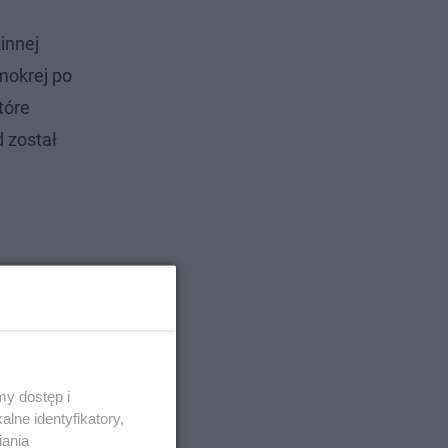
innej
mokrej po
tóre
 został
y dostęp i
lne identyfikatory,
iania