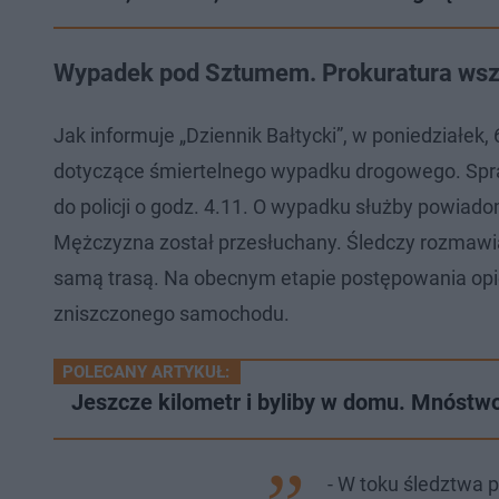
Wypadek pod Sztumem. Prokuratura wszc
Jak informuje „Dziennik Bałtycki”, w poniedziałek
dotyczące śmiertelnego wypadku drogowego. Spra
do policji o godz. 4.11. O wypadku służby powiado
Mężczyzna został przesłuchany. Śledczy rozmawiali
samą trasą. Na obecnym etapie postępowania opie
zniszczonego samochodu.
POLECANY ARTYKUŁ:
Jeszcze kilometr i byliby w domu. Mnóstwo
- W toku śledztwa p