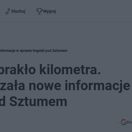
Słuchaj
Wygraj
informacje w sprawie tragedii pod Sztumem
brakło kilometra.
zała nowe informacje
pod Sztumem
Do