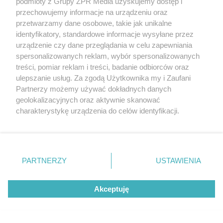
podmioty z Grupy ZPR Media uzyskujemy dostęp i
przechowujemy informacje na urządzeniu oraz
przetwarzamy dane osobowe, takie jak unikalne
identyfikatory, standardowe informacje wysyłane przez
urządzenie czy dane przeglądania w celu zapewniania
spersonalizowanych reklam, wybór spersonalizowanych
treści, pomiar reklam i treści, badanie odbiorców oraz
ulepszanie usług. Za zgodą Użytkownika my i Zaufani
Partnerzy możemy używać dokładnych danych
geolokalizacyjnych oraz aktywnie skanować
charakterystykę urządzenia do celów identyfikacji.
Ponieważ cenimy Twoją prywatność, prosimy o zgodę na
Żaden utwór zamieszczony w serwisie nie może być powielany i
korzystanie z tych technologii poprzez kliknięcie
rozpowszechniany lub dalej rozpowszechniany w jakikolwiek sposób (w
„Akceptuję”. Zgoda jest dobrowolna i zawsze możesz ją
tym także elektroniczny lub mechaniczny) na jakimkolwiek polu
eksploatacji w jakiejkolwiek formie, włącznie z umieszczaniem w
zmienić/wycofać klikając przycisk ustawień prywatności
PARTNERZY
USTAWIENIA
Internecie bez pisemnej zgody właściciela praw. Jakiekolwiek użycie lub
znajdujący się w lewym dolnym rogu strony
. Niektóre
wykorzystanie utworów w całości lub w części z naruszeniem prawa,
tzn. bez właściwej zgody, jest zabronione pod groźbą kary i może być
rodzaje przetwarzania danych nie wymagają zgody
ścigane prawnie.
Akceptuję
użytkownika, ale masz prawo sprzeciwić się takiemu
przetwarzaniu. Preferencje będą miały zastosowanie tylko
na tej witrynie.