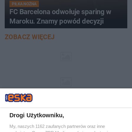
PIŁKA NOŻNA
FC Barcelona odwołuje sparing w
Maroku. Znamy powód decyzji
ZOBACZ WIĘCEJ
Drogi Użytkowniku,
My, naszych 1162 zaufanych partnerów oraz inne