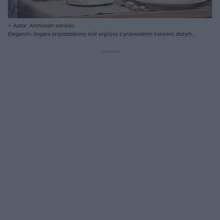
Autor: Archiwum serwisu
Elegancki, bogato przyozdobiony stół wigilijny z przewodnim kolorem złotym.
Na środku dekoracja z żywych kwiatów: gerbery oraz gałązki igliwia (zdjęcie
materiały prasowe Ad Loving Home).