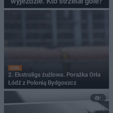
wyjeździe. Kto strzelał gole?
ŻUŻEL
2. Ekstraliga żużlowa. Porażka Orła
Łódź z Polonią Bydgoszcz
7