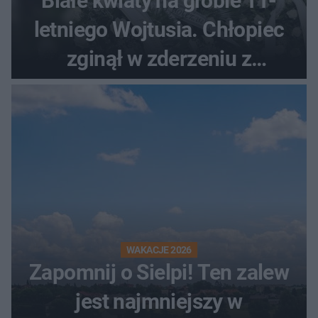
Białe kwiaty na grobie 11-
letniego Wojtusia. Chłopiec
zginął w zderzeniu z
kombajnem
WAKACJE 2026
Zapomnij o Sielpi! Ten zalew
jest najmniejszy w