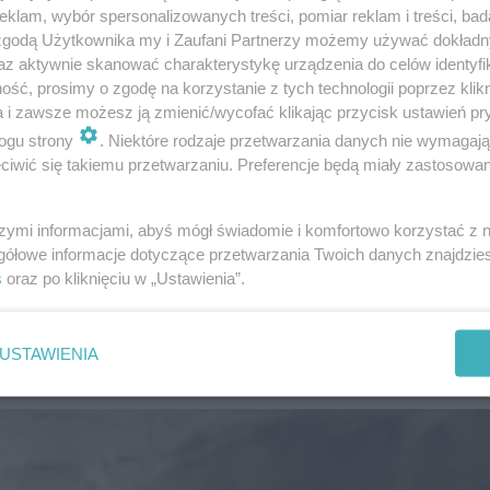
klam, wybór spersonalizowanych treści, pomiar reklam i treści, bad
 zgodą Użytkownika my i Zaufani Partnerzy możemy używać dokład
az aktywnie skanować charakterystykę urządzenia do celów identyfi
owe w Trójmieście. Oto nasze typy!
ść, prosimy o zgodę na korzystanie z tych technologii poprzez klikn
a i zawsze możesz ją zmienić/wycofać klikając przycisk ustawień pr
aliśmy, że w rankingu punktem obowiązkowym jest
Kozac
ogu strony
. Niektóre rodzaje przetwarzania danych nie wymagaj
iwić się takiemu przetwarzaniu. Preferencje będą miały zastosowanie
ie wiedziałeś, a znajduje się w centrum miasta!
Góra K
zniesienie nie ma prawnie unormowanej nazwy, jednak n
szymi informacjami, abyś mógł świadomie i komfortowo korzystać z
stępuje pod nazwą Kosaken Berg z wysokością 76,7 m n
gółowe informacje dotyczące przetwarzania Twoich danych znajdzi
s
oraz po kliknięciu w „Ustawienia”.
óra", "Kozacza Góra", "Góra Kozacka".
sywiu, ścieżka
USTAWIENIA