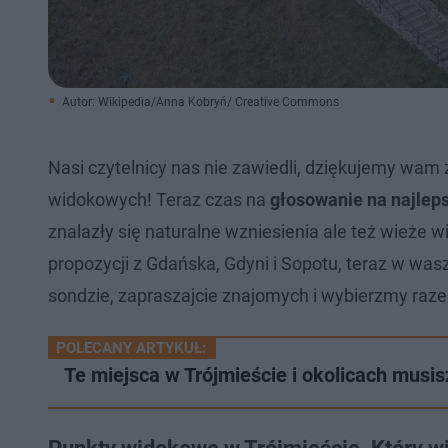
Autor: Wikipedia/Anna Kobryń/ Creative Commons
Nasi czytelnicy nas nie zawiedli, dziękujemy wam
widokowych! Teraz czas na
głosowanie na najlep
znalazły się naturalne wzniesienia ale też wieże
propozycji z Gdańska, Gdyni i Sopotu, teraz w was
sondzie, zapraszajcie znajomych i wybierzmy raz
POLECANY ARTYKUŁ:
Te miejsca w Trójmieście i okolicach musi