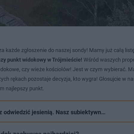
 za każde zgłoszenie do naszej sondy! Mamy już całą lis
szy punkt widokowy w Trójmieście!
Wśród waszych propo
 widokowe, czy wieże kościołów! Jest w czym wybierać. M
zych rękach pozostaje decyzja, kto wygra! Głosujcie w na
em najlepszy punkt.
sz odwiedzić jesienią. Nasz subiektywn…