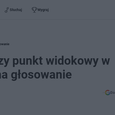
Słuchaj
Wygraj
sowanie
zy punkt widokowy w
na głosowanie
Do