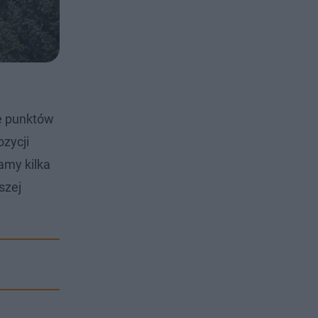
tę punktów
zycji
amy kilka
szej