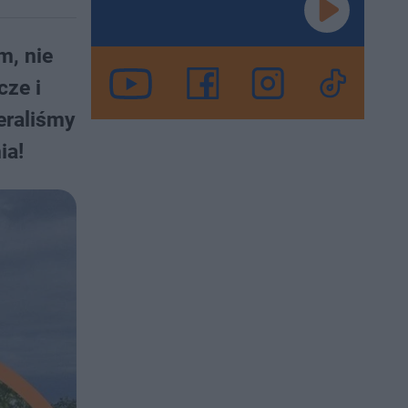
m, nie
cze i
eraliśmy
ia!