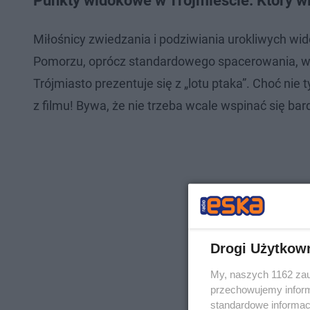
Punkty widokowe w Trójmieście. Który w
Miłośnicy zwiedzania i podziwiania urokliwych 
Pomorzu, oprócz standardowego spacerowania, war
Trójmiasto prezentuje się z „lotu ptaka”. Choć ni
z filmu! Bywa, że nie trzeba wcale wspinać się ba
Drogi Użytkow
My, naszych 1162 zau
przechowujemy informa
standardowe informac