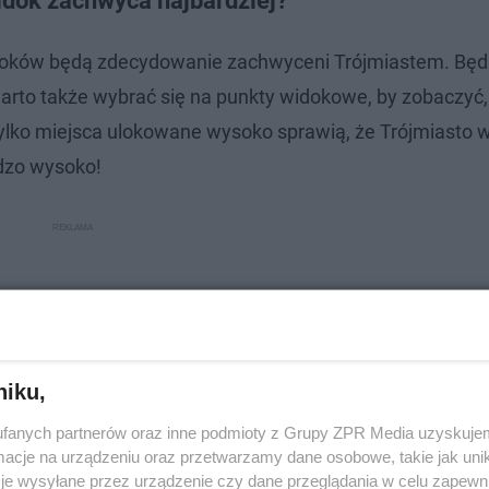
idok zachwyca najbardziej?
widoków będą zdecydowanie zachwyceni Trójmiastem. Będ
to także wybrać się na punkty widokowe, by zobaczyć,
e tylko miejsca ulokowane wysoko sprawią, że Trójmiasto 
rdzo wysoko!
niku,
fanych partnerów oraz inne podmioty z Grupy ZPR Media uzyskujem
cje na urządzeniu oraz przetwarzamy dane osobowe, takie jak unika
je wysyłane przez urządzenie czy dane przeglądania w celu zapewn