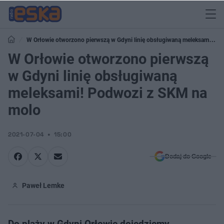
W Orłowie otworzono pierwszą w Gdyni linię obsługiwaną meleksami!
Podwozi z SKM na molo
W Orłowie otworzono pierwszą
w Gdyni linię obsługiwaną
meleksami! Podwozi z SKM na
molo
2021-07-04
15:00
Dodaj do Google
Paweł Lemke
Do plaży w Gdyni Orłowie dojedziemy...