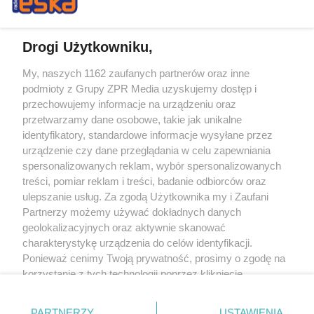
Drogi Użytkowniku,
My, naszych 1162 zaufanych partnerów oraz inne
Żaden utwór zamieszczony w serwisie nie może być powielany i
podmioty z Grupy ZPR Media uzyskujemy dostęp i
rozpowszechniany lub dalej rozpowszechniany w jakikolwiek sposób (w
tym także elektroniczny lub mechaniczny) na jakimkolwiek polu
przechowujemy informacje na urządzeniu oraz
eksploatacji w jakiejkolwiek formie, włącznie z umieszczaniem w Internecie
przetwarzamy dane osobowe, takie jak unikalne
bez pisemnej zgody właściciela praw. Jakiekolwiek użycie lub
identyfikatory, standardowe informacje wysyłane przez
wykorzystanie utworów w całości lub w części z naruszeniem prawa, tzn.
bez właściwej zgody, jest zabronione pod groźbą kary i może być ścigane
urządzenie czy dane przeglądania w celu zapewniania
prawnie.
spersonalizowanych reklam, wybór spersonalizowanych
treści, pomiar reklam i treści, badanie odbiorców oraz
ulepszanie usług. Za zgodą Użytkownika my i Zaufani
Partnerzy możemy używać dokładnych danych
geolokalizacyjnych oraz aktywnie skanować
charakterystykę urządzenia do celów identyfikacji.
Ponieważ cenimy Twoją prywatność, prosimy o zgodę na
O nas
korzystanie z tych technologii poprzez kliknięcie
Informacje prawne
„Akceptuję”. Zgoda jest dobrowolna i zawsze możesz ją
zmienić/wycofać klikając przycisk ustawień prywatności
Nasze serwisy
PARTNERZY
USTAWIENIA