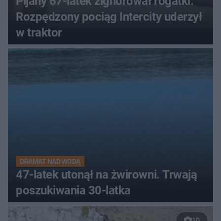
Pijany 67-latek zignorował rogatki.
Rozpędzony pociąg Intercity uderzył
w traktor
DRAMAT NAD WODĄ
47-latek utonął na żwirowni. Trwają
poszukiwania 30-latka
10