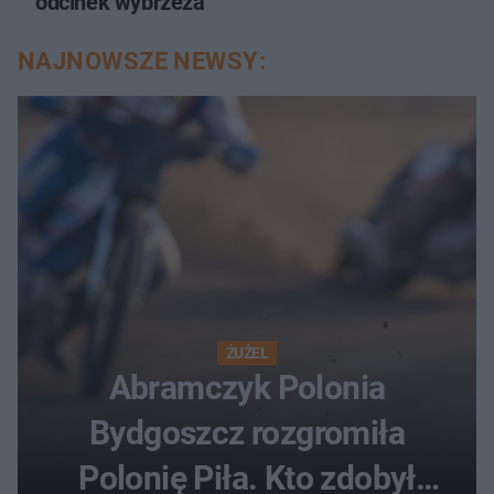
odcinek wybrzeża
NAJNOWSZE NEWSY:
ŻUŻEL
Abramczyk Polonia
Bydgoszcz rozgromiła
Polonię Piła. Kto zdobył