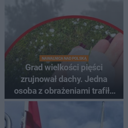
NAWAŁNICA NAD POLSKĄ
Grad wielkości pięści
zrujnował dachy. Jedna
osoba z obrażeniami trafiła
do szpitala