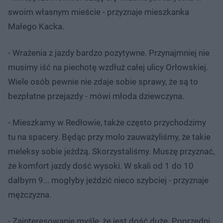
swoim własnym mieście - przyznaje mieszkanka
Małego Kacka.
- Wrażenia z jazdy bardzo pozytywne. Przynajmniej nie
musimy iść na piechotę wzdłuż całej ulicy Orłowskiej.
Wiele osób pewnie nie zdaje sobie sprawy, że są to
bezpłatne przejazdy - mówi młoda dziewczyna.
- Mieszkamy w Redłowie, także często przychodzimy
tu na spacery. Będąc przy molo zauważyliśmy, że takie
meleksy sobie jeżdżą. Skorzystaliśmy. Muszę przyznać,
że komfort jazdy dość wysoki. W skali od 1 do 10
dałbym 9... mogłyby jeździć nieco szybciej - przyznaje
mężczyzna.
- Zainteresowanie myślę, że jest dość duże. Poprzedni