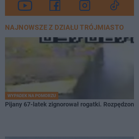
NAJNOWSZE Z DZIAŁU TRÓJMIASTO
WYPADEK NA POMORZU
Pijany 67-latek zignorował rogatki. Rozpędzony p