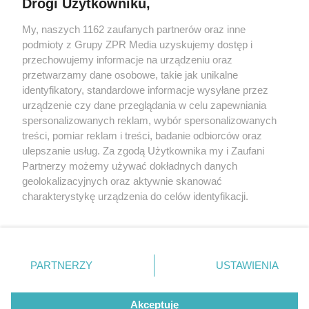
Drogi Użytkowniku,
My, naszych 1162 zaufanych partnerów oraz inne
Żaden utwór zamieszczony w serwisie nie może być powielany i
podmioty z Grupy ZPR Media uzyskujemy dostęp i
rozpowszechniany lub dalej rozpowszechniany w jakikolwiek sposób (w
tym także elektroniczny lub mechaniczny) na jakimkolwiek polu
przechowujemy informacje na urządzeniu oraz
eksploatacji w jakiejkolwiek formie, włącznie z umieszczaniem w
przetwarzamy dane osobowe, takie jak unikalne
Internecie bez pisemnej zgody właściciela praw. Jakiekolwiek użycie lub
identyfikatory, standardowe informacje wysyłane przez
wykorzystanie utworów w całości lub w części z naruszeniem prawa,
tzn. bez właściwej zgody, jest zabronione pod groźbą kary i może być
urządzenie czy dane przeglądania w celu zapewniania
ścigane prawnie.
spersonalizowanych reklam, wybór spersonalizowanych
treści, pomiar reklam i treści, badanie odbiorców oraz
ulepszanie usług. Za zgodą Użytkownika my i Zaufani
Partnerzy możemy używać dokładnych danych
geolokalizacyjnych oraz aktywnie skanować
charakterystykę urządzenia do celów identyfikacji.
Ponieważ cenimy Twoją prywatność, prosimy o zgodę na
O nas
korzystanie z tych technologii poprzez kliknięcie
Informacje prawne
„Akceptuję”. Zgoda jest dobrowolna i zawsze możesz ją
zmienić/wycofać klikając przycisk ustawień prywatności
PARTNERZY
USTAWIENIA
Nasze serwisy
znajdujący się w lewym dolnym rogu strony
. Niektóre
rodzaje przetwarzania danych nie wymagają zgody
© 2026 Grupa ZPR Media
Akceptuję
użytkownika, ale masz prawo sprzeciwić się takiemu