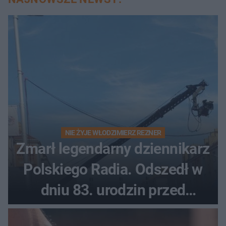
NIE ŻYJE WŁODZIMIERZ REZNER
Zmarł legendarny dziennikarz
Polskiego Radia. Odszedł w
dniu 83. urodzin przed
finałem Tour de Pologne