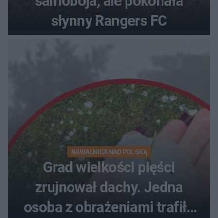
samobója, ale pokonała
słynny Rangers FC
NAWAŁNICA NAD POLSKĄ
Grad wielkości pięści
zrujnował dachy. Jedna
osoba z obrażeniami trafiła