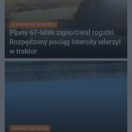
WYPADEK NA POMORZU
Pijany 67-latek zignorował rogatki.
Rozpędzony pociąg Intercity uderzył
w traktor
DRAMAT NAD WODĄ