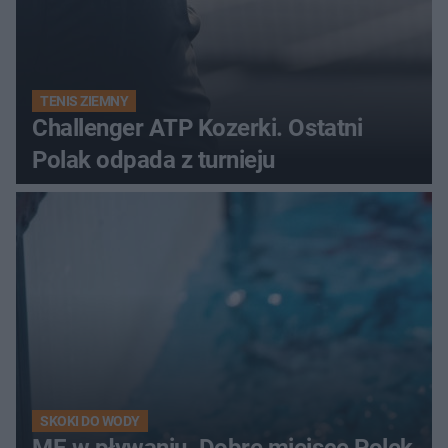
TENIS ZIEMNY
Challenger ATP Kozerki. Ostatni
Polak odpada z turnieju
SKOKI DO WODY
ME w pływaniu. Dobre miejsce Polek