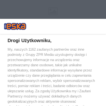
Drogi Użytkowniku,
My, naszych 1162 zaufanych partnerów oraz inne
Żaden utwór zamieszczony w serwisie nie może być powielany i
podmioty z Grupy ZPR Media uzyskujemy dostęp i
rozpowszechniany lub dalej rozpowszechniany w jakikolwiek sposób (w
tym także elektroniczny lub mechaniczny) na jakimkolwiek polu
przechowujemy informacje na urządzeniu oraz
eksploatacji w jakiejkolwiek formie, włącznie z umieszczaniem w
przetwarzamy dane osobowe, takie jak unikalne
Internecie bez pisemnej zgody właściciela praw. Jakiekolwiek użycie lub
identyfikatory, standardowe informacje wysyłane przez
wykorzystanie utworów w całości lub w części z naruszeniem prawa,
tzn. bez właściwej zgody, jest zabronione pod groźbą kary i może być
urządzenie czy dane przeglądania w celu zapewniania
ścigane prawnie.
spersonalizowanych reklam, wybór spersonalizowanych
treści, pomiar reklam i treści, badanie odbiorców oraz
ulepszanie usług. Za zgodą Użytkownika my i Zaufani
Partnerzy możemy używać dokładnych danych
geolokalizacyjnych oraz aktywnie skanować