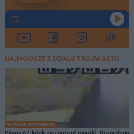
TERAZ
GRAMY
NAJNOWSZE Z DZIAŁU TRÓJMIASTO
WYPADEK NA POMORZU
Pijany 67-latek zignorował rogatki. Rozpędzony p