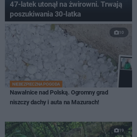
47-latek utonął na żwirowni. Trwają
poszukiwania 30-latka
10
NIEBEZPIECZNA POGODA
Nawałnice nad Polską. Ogromny grad
niszczy dachy i auta na Mazurach!
19