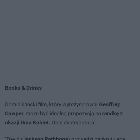
Books & Drinks
Dominikański film, który wyreżyserował
Geoffrey
Cowper
, może być idealną propozycją na
randkę z
okazji Dnia Kobiet.
Opis dystrybutora:
"David (
Jackson Rathbone
) prowadzi bankrutującą