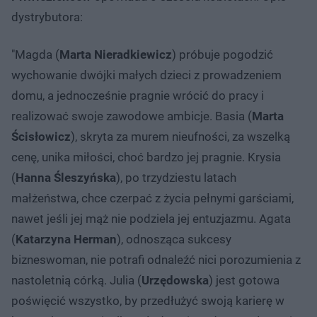
dystrybutora:
"Magda (
Marta Nieradkiewicz
) próbuje pogodzić
wychowanie dwójki małych dzieci z prowadzeniem
domu, a jednocześnie pragnie wrócić do pracy i
realizować swoje zawodowe ambicje. Basia (
Marta
Ścisłowicz
), skryta za murem nieufności, za wszelką
cenę, unika miłości, choć bardzo jej pragnie. Krysia
(
Hanna Śleszyńska
), po trzydziestu latach
małżeństwa, chce czerpać z życia pełnymi garściami,
nawet jeśli jej mąż nie podziela jej entuzjazmu. Agata
(
Katarzyna Herman
), odnosząca sukcesy
bizneswoman, nie potrafi odnaleźć nici porozumienia z
nastoletnią córką. Julia (
Urzędowska
) jest gotowa
poświęcić wszystko, by przedłużyć swoją karierę w