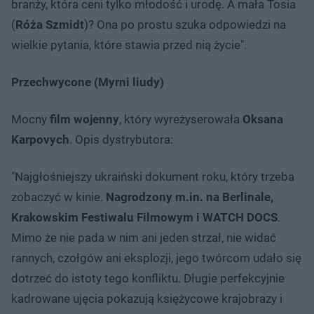
branży, która ceni tylko młodość i urodę. A mała Tosia
(
Róża Szmidt
)? Ona po prostu szuka odpowiedzi na
wielkie pytania, które stawia przed nią życie".
Przechwycone (Myrni liudy)
Mocny
film wojenny
, który wyreżyserowała
Oksana
Karpovych
. Opis dystrybutora:
"Najgłośniejszy ukraiński dokument roku, który trzeba
zobaczyć w kinie.
Nagrodzony m.in. na Berlinale,
Krakowskim Festiwalu Filmowym i WATCH DOCS
.
Mimo że nie pada w nim ani jeden strzał, nie widać
rannych, czołgów ani eksplozji, jego twórcom udało się
dotrzeć do istoty tego konfliktu. Długie perfekcyjnie
kadrowane ujęcia pokazują księżycowe krajobrazy i