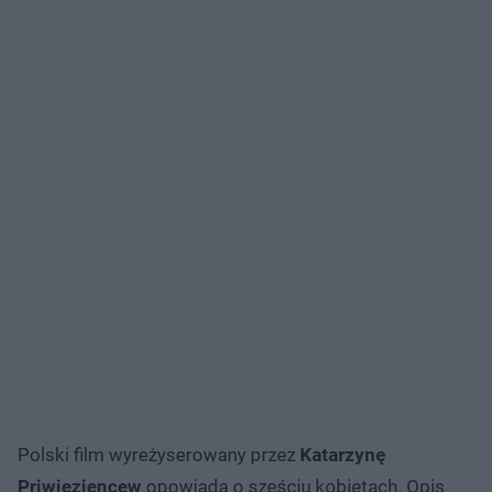
Polski film wyreżyserowany przez
Katarzynę
Priwieziencew
opowiada o sześciu kobietach. Opis