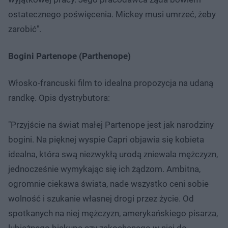
ostatecznego poświęcenia. Mickey musi umrzeć, żeby
zarobić".
Bogini Partenope (Parthenope)
Włosko-francuski film to idealna propozycja na udaną
randkę. Opis dystrybutora:
"Przyjście na świat małej Partenope jest jak narodziny
bogini. Na pięknej wyspie Capri objawia się kobieta
idealna, która swą niezwykłą urodą zniewala mężczyzn,
jednocześnie wymykając się ich żądzom. Ambitna,
ogromnie ciekawa świata, nade wszystko ceni sobie
wolność i szukanie własnej drogi przez życie. Od
spotkanych na niej mężczyzn, amerykańskiego pisarza,
lubieżnego biskupa czy zakochanego w niej do