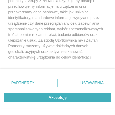
podmioty z Grupy ZPR Media uzyskujemy dostęp i
przechowujemy informacje na urządzeniu oraz
Ja jestem Niepokalane Poczęcie
przetwarzamy dane osobowe, takie jak unikalne
identyfikatory, standardowe informacje wysyłane przez
Michał Kondrat
próbuje zrozumieć fenomen
urządzenie czy dane przeglądania w celu zapewniania
spersonalizowanych reklam, wybór spersonalizowanych
Niepokalanego Poczęcia Maryi Panny, a pomagają mu
treści, pomiar reklam i treści, badanie odbiorców oraz
eksperci z Polski, USA i Francji.
ulepszanie usług. Za zgodą Użytkownika my i Zaufani
Partnerzy możemy używać dokładnych danych
Elfy rozrabiają (Die Heinzels - Neue Mützen, neue
geolokalizacyjnych oraz aktywnie skanować
charakterystykę urządzenia do celów identyfikacji.
Mission)
Ponieważ cenimy Twoją prywatność, prosimy o zgodę na
korzystanie z tych technologii poprzez kliknięcie
Ta niemiecka animacja o rozrabiających elfach na
„Akceptuję”. Zgoda jest dobrowolna i zawsze możesz ją
zmienić/wycofać klikając przycisk ustawień prywatności
pewno przypadnie do gustu najmłodszym widzom.
PARTNERZY
USTAWIENIA
znajdujący się w lewym dolnym rogu strony
. Niektóre
rodzaje przetwarzania danych nie wymagają zgody
Premiery kinowe 21 marca. Repertuar kin
Akceptuję
użytkownika, ale masz prawo sprzeciwić się takiemu
w marcu
przetwarzaniu. Preferencje będą miały zastosowanie tylko
na tej witrynie.
Queer