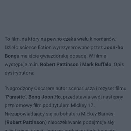
To film, na który na pewno czeka wielu kinomanów.
Dzieło science fiction wyreżyserowane przez
Joon-ho
Bonga
ma iście gwiazdorską obsadę. W filmie
występuje m.in.
Robert Pattinson
i
Mark Ruffalo
. Opis
dystrybutora:
"Nagrodzony Oscarem autor scenariusza i reżyser filmu
"Parasite"
,
Bong Joon Ho
, przedstawia swój następny
przełomowy film pod tytułem Mickey 17.
Niezapowiadający się na bohatera Mickey Barnes
(
Robert Pattinson
) nieoczekiwanie podejmuje się
wyjątkowej pracy. Jego pracodawca żąda bowiem