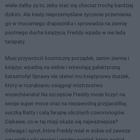
wiele dałby za to, żeby stać się chociaż trochę bardziej
dzikim. Ale kiedy nieprzemyślane życzenie przemienia
go w mocarnego drapieżnika i sprowadza na ziemię
psotnego ducha księżyca, Freddy wpada w nie lada
tarapaty.
Musi przywrócić kosmiczny porządek, zanim ziemia i
księżyc wpadną na siebie i wywołają galaktyczną
katastrofę! Sprawy nie ułatwi mu księżycowy duszek,
który w rozrabianiu osiągnął mistrzostwo
wszechświata! Na szczęście Freddy może liczyć na
swoje super moce oraz na niezawodną przyjaciółkę,
suczkę Batty i całą ferajnę ulicznych czworonogów.
Ciekawe, co w tej misji okaże się najważniejsze?
Odwaga i spryt, które Freddy miał w sobie od zawsze
czy wielka siła mięśni i groźny wygląd, które zyskał