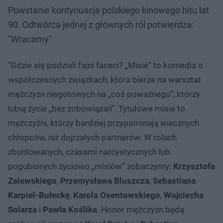
Powstanie kontynuacja polskiego kinowego hitu lat
90. Odtwórca jednej z głównych ról potwierdza:
"Wracamy"
"Gdzie się podziali fajni faceci? „Misie” to komedia o
współczesnych związkach, która bierze na warsztat
mężczyzn niegotowych na „coś poważnego”, którzy
lubią życie „bez zobowiązań”. Tytułowe misie to
mężczyźni, którzy bardziej przypominają wiecznych
chłopców, niż dojrzałych partnerów. W rolach
zbuntowanych, czasami narcystycznych lub
pogubionych życiowo „misiów” zobaczymy:
Krzysztofa
Zalewskiego
,
Przemysława Bluszcza
,
Sebastiana
Karpiel-Bułeckę
,
Karola Osentowskiego
,
Wojciecha
Solarza
i
Pawła Koślika
. Honor mężczyzn będą