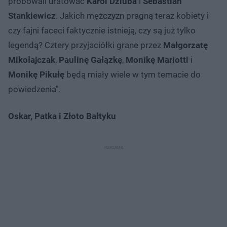
próbowali uratować
Karol Dziuba
i
Sebastian
Stankiewicz
. Jakich mężczyzn pragną teraz kobiety i
czy fajni faceci faktycznie istnieją, czy są już tylko
legendą? Cztery przyjaciółki grane przez
Małgorzatę
Mikołajczak
,
Paulinę Gałązkę
,
Monikę Mariotti
i
Monikę Pikułę
będą miały wiele w tym temacie do
powiedzenia".
Oskar, Patka i Złoto Bałtyku