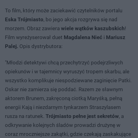
To film, który może zaciekawić czytelników portalu
Eska Trójmiasto
, bo jego akcja rozgrywa się nad
morzem. Obraz zawiera
wiele wątków kaszubskich
!
Film wyreżyserował duet
Magdalena Nieć
i
Mariusz
Palej.
Opis dystrybutora:
"Młodzi detektywi chcą przechytrzyć podejrzliwych
opiekunów i w tajemnicy wyruszyć tropem skarbu, ale
wszystko komplikuje niespodziewane zaginięcie Patki.
Oskar nie zamierza się poddać. Razem ze sławnym
aktorem Brunem, zakręconą ciotką Maryśką, pełną
energii Kają i niezdarnym tynkarzem Straszylasem
rusza na ratunek.
Trójmiasto pełne jest sekretów
, a
odkrywanie kolejnych śladów prowadzi drużynę w
coraz mroczniejsze zakątki, gdzie czekają zaskakujące