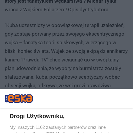
który jest fanatykiem wędkarstwa"
?
Michał Tylka
wraca z Wujkiem Foliarzem! Opis dystrybutora:
"Kuba uczestniczy w obowiązkowej terapii uzależnień,
gdy zostaje porwany przez swojego ekscentrycznego
wujka – fanatyka teorii spiskowych, wierzącego w
bliski koniec świata. Wujek ze swoją ekipą dziennikarzy
kanału "Prawda TV" chce wciągnąć go w swój tajny
plan udowodnienia, że wybory na burmistrza zostały
sfałszowane. Kuba, początkowo sceptyczny wobec
obsesji wujka, odkrywa, że wsi grozi prawdziwa
katastrofa ekologiczna i decyduje się działać.
Dodatkowo sytuację komplikuje dawna miłość, Gośka.
Wszystko to zmusza go do wzięcia spraw w swoje
Drogi Użytkowniku,
ręce i podejmowania decyzji, przed którymi do tej pory
My, naszych 1162 zaufanych partnerów oraz inne
uciekał".