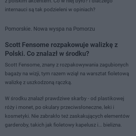
z polskim akcentem. Co w niej było? I dlaczego
internauci są tak podzieleni w opiniach?
Pomorskie. Nowa wyspa na Pomorzu
Scott Fensome rozpakowuje walizkę z
Polski. Co znalazł w środku?
Scott Fensome, znany z rozpakowywania zagubionych
bagaży na wizji, tym razem wziął na warsztat fioletową
walizkę z uszkodzoną rączką.
W środku znalazł prawdziwe skarby - od plastikowej
róży i monet, po okulary przeciwsłoneczne, leki i
kosmetyki. Nie zabrakło też zaskakujących elementów
garderoby, takich jak fioletowy kapelusz i... bielizna.