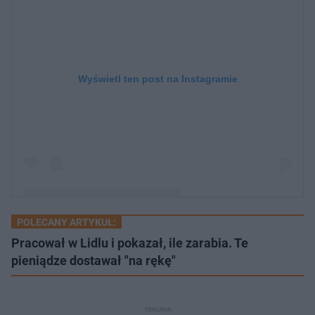
Wyświetl ten post na Instagramie
POLECANY ARTYKUŁ:
Post udostępniony przez Scott Fensome (@ecomkings0)
Pracował w Lidlu i pokazał, ile zarabia. Te
pieniądze dostawał "na rękę"