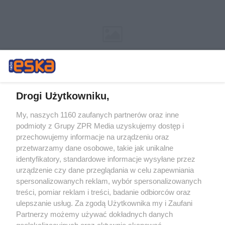
Drogi Użytkowniku,
My, naszych 1160 zaufanych partnerów oraz inne
Żaden utwór zamieszczony w serwisie nie może być powielany i
podmioty z Grupy ZPR Media uzyskujemy dostęp i
rozpowszechniany lub dalej rozpowszechniany w jakikolwiek sposób (w
przechowujemy informacje na urządzeniu oraz
tym także elektroniczny lub mechaniczny) na jakimkolwiek polu
eksploatacji w jakiejkolwiek formie, włącznie z umieszczaniem w
przetwarzamy dane osobowe, takie jak unikalne
Internecie bez pisemnej zgody właściciela praw. Jakiekolwiek użycie lub
identyfikatory, standardowe informacje wysyłane przez
wykorzystanie utworów w całości lub w części z naruszeniem prawa,
tzn. bez właściwej zgody, jest zabronione pod groźbą kary i może być
urządzenie czy dane przeglądania w celu zapewniania
ścigane prawnie.
spersonalizowanych reklam, wybór spersonalizowanych
treści, pomiar reklam i treści, badanie odbiorców oraz
ulepszanie usług. Za zgodą Użytkownika my i Zaufani
Partnerzy możemy używać dokładnych danych
geolokalizacyjnych oraz aktywnie skanować