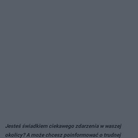
Jesteś świadkiem ciekawego zdarzenia w waszej
okolicy? A może chcesz poinformować o trudnej