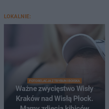
LOKALNIE:
FOTORELACJA Z TRYBUN I BOISKA
Ważne zwycięstwo Wisły
Kraków nad Wisłą Płock.
Mamy zdjęcia kibiców