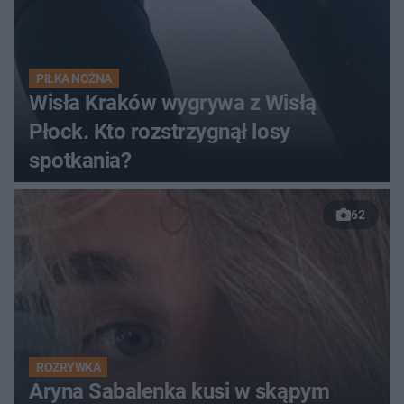
PIŁKA NOŻNA
Wisła Kraków wygrywa z Wisłą
Płock. Kto rozstrzygnął losy
spotkania?
62
ROZRYWKA
Aryna Sabalenka kusi w skąpym