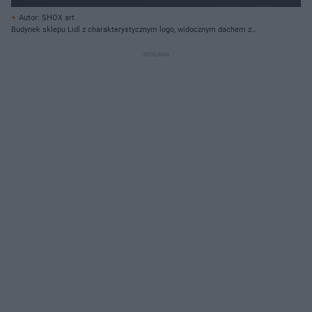
Autor: SHOX art
Budynek sklepu Lidl z charakterystycznym logo, widocznym dachem z
czerwoną dachówką oraz pustym parkingiem przed wejściem. To szansa na
oszczędności w promocji -70% na chemię do prania, o której przeczytasz na
Super Biznes.