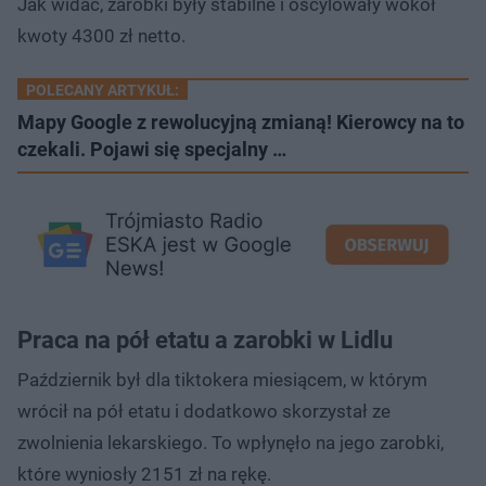
Jak widać, zarobki były stabilne i oscylowały wokół
kwoty 4300 zł netto.
POLECANY ARTYKUŁ:
Mapy Google z rewolucyjną zmianą! Kierowcy na to
czekali. Pojawi się specjalny …
Praca na pół etatu a zarobki w Lidlu
Październik był dla tiktokera miesiącem, w którym
wrócił na pół etatu i dodatkowo skorzystał ze
zwolnienia lekarskiego. To wpłynęło na jego zarobki,
które wyniosły 2151 zł na rękę.