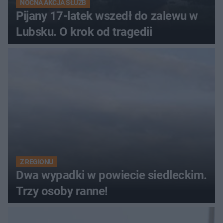
NOCNA AKCJA SŁUŻB
Pijany 17-latek wszedł do zalewu w
Lubsku. O krok od tragedii
Z REGIONU
Dwa wypadki w powiecie siedleckim.
Trzy osoby ranne!