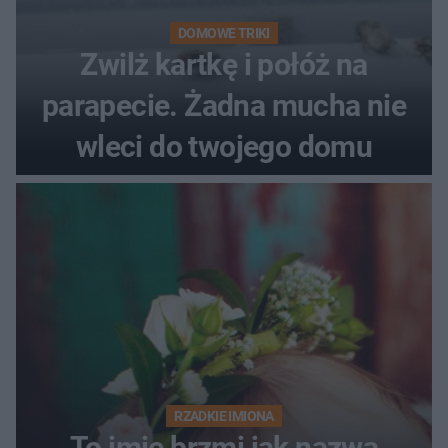
DOMOWE TRIKI
Zwilż kartkę i połóż na
parapecie. Żadna mucha nie
wleci do twojego domu
RZADKIE IMIONA
To imię brzmi jak nazwa