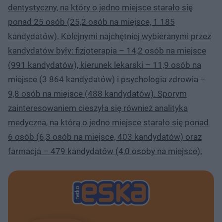
dentystyczny, na który o jedno miejsce starało się
ponad 25 osób (25,2 osób na miejsce, 1 185
kandydatów). Kolejnymi najchętniej wybieranymi przez
kandydatów były: fizjoterapia – 14,2 osób na miejsce
(991 kandydatów), kierunek lekarski – 11,9 osób na
miejsce (3 864 kandydatów) i psychologia zdrowia –
9,8 osób na miejsce (488 kandydatów). Sporym
zainteresowaniem cieszyła się również analityka
medyczna, na którą o jedno miejsce starało się ponad
6 osób (6,3 osób na miejsce, 403 kandydatów) oraz
farmacja – 479 kandydatów (4,0 osoby na miejsce).