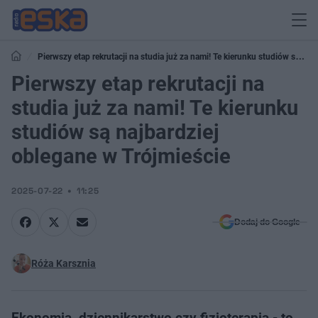
Pierwszy etap rekrutacji na studia już za nami! Te kierunku studiów są
najbardziej oblegane w Trójmieście
Pierwszy etap rekrutacji na
studia już za nami! Te kierunku
studiów są najbardziej
oblegane w Trójmieście
2025-07-22
11:25
Dodaj do Google
Róża Karsznia
Ekonomia, dziennikarstwo czy fizjoterapia - to