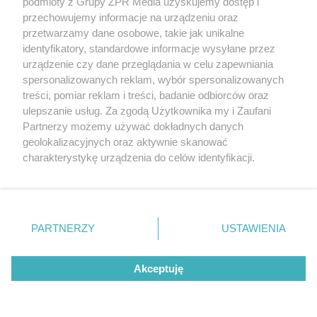
podmioty z Grupy ZPR Media uzyskujemy dostęp i
przechowujemy informacje na urządzeniu oraz
przetwarzamy dane osobowe, takie jak unikalne
identyfikatory, standardowe informacje wysyłane przez
urządzenie czy dane przeglądania w celu zapewniania
spersonalizowanych reklam, wybór spersonalizowanych
treści, pomiar reklam i treści, badanie odbiorców oraz
ulepszanie usług. Za zgodą Użytkownika my i Zaufani
Partnerzy możemy używać dokładnych danych
geolokalizacyjnych oraz aktywnie skanować
charakterystykę urządzenia do celów identyfikacji.
Ponieważ cenimy Twoją prywatność, prosimy o zgodę na
korzystanie z tych technologii poprzez kliknięcie
„Akceptuję”. Zgoda jest dobrowolna i zawsze możesz ją
zmienić/wycofać klikając przycisk ustawień prywatności
PARTNERZY
USTAWIENIA
znajdujący się w lewym dolnym rogu strony
. Niektóre
Żaden utwór zamieszczony w serwisie nie może być powielany i
rozpowszechniany lub dalej rozpowszechniany w jakikolwiek sposób (w
rodzaje przetwarzania danych nie wymagają zgody
tym także elektroniczny lub mechaniczny) na jakimkolwiek polu
Akceptuję
użytkownika, ale masz prawo sprzeciwić się takiemu
eksploatacji w jakiejkolwiek formie, włącznie z umieszczaniem w
Internecie bez pisemnej zgody właściciela praw. Jakiekolwiek użycie lub
przetwarzaniu. Preferencje będą miały zastosowanie tylko
wykorzystanie utworów w całości lub w części z naruszeniem prawa,
na tej witrynie.
tzn. bez właściwej zgody, jest zabronione pod groźbą kary i może być
ścigane prawnie.