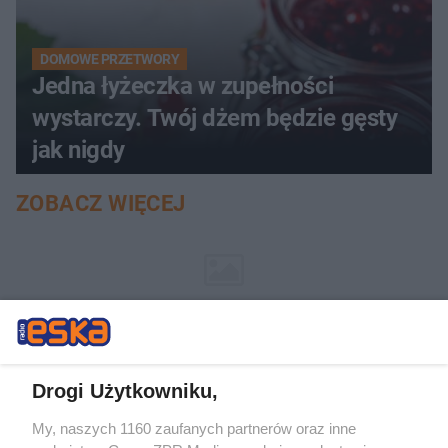
DOMOWE PRZETWORY
Jedna łyżeczka w zupełności
wystarczy. Twój dżem będzie gęsty
jak nigdy
ZOBACZ WIĘCEJ
Drogi Użytkowniku,
My, naszych 1160 zaufanych partnerów oraz inne