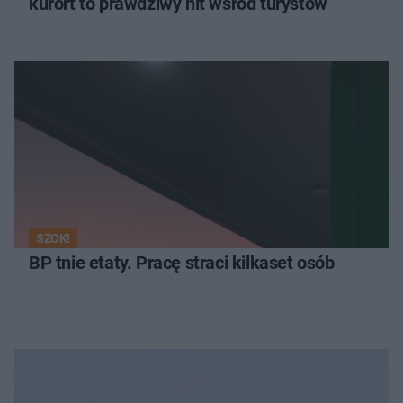
kurort to prawdziwy hit wśród turystów
SZOK!
BP tnie etaty. Pracę straci kilkaset osób