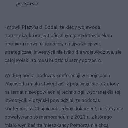
przeciwnie
- mówił Płażyński. Dodał, że kiedy wojewoda
pomorska, która jest oficjalnym przedstawicielem
premiera mówi takie rzeczy o najważniejszej,
strategicznej inwestycji nie tylko dla województwa, ale
całej Polski; to musi budzić słuszny sprzeciw.
Według posła, podczas konferencji w Chojnicach
wojewoda miała stwierdzić, iż pojawiają się też głosy
na temat nieodpowiedniej technologii wybranej dla tej
inwestycji. Płażyński powiedział, że podczas
konferencji w Chojnicach jedyny dokument, na który się
powoływano to memorandum z 2023 r., z którego
miało wynikać, że mieszkańcy Pomorza nie chcą