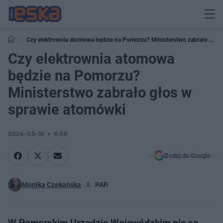
Czy elektrownia atomowa będzie na Pomorzu? Ministerstwo zabrało głos
w sprawie atomówki
Czy elektrownia atomowa
będzie na Pomorzu?
Ministerstwo zabrało głos w
sprawie atomówki
2024-03-19
8:56
Dodaj do Google
Monika Czekańska
PAP.
W Pomorskim Urzędzie Wojewódzkim nie są