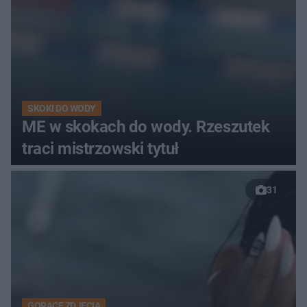
SKOKI DO WODY
ME w skokach do wody. Rzeszutek
traci mistrzowski tytuł
31
GORĄCE ZDJĘCIA