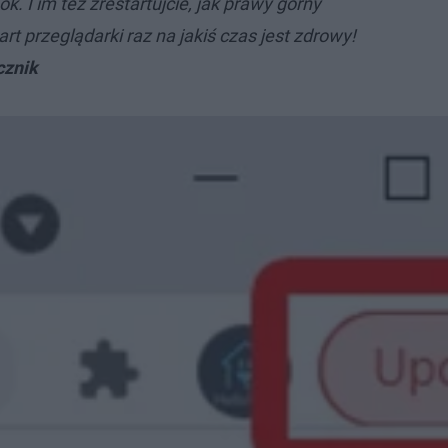
k. I im też zrestartujcie, jak prawy górny
art przeglądarki raz na jakiś czas jest zdrowy!
cznik