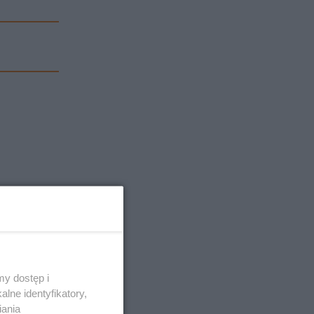
y dostęp i
lne identyfikatory,
iania