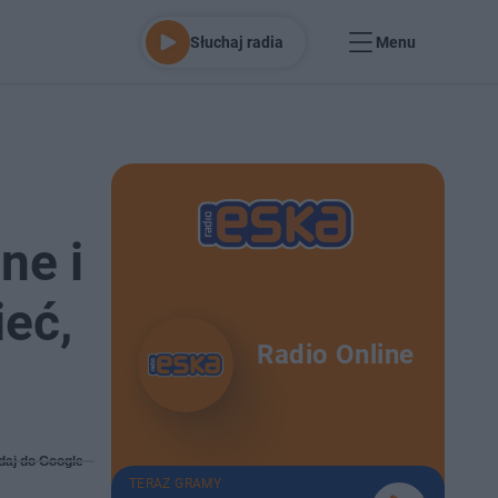
Słuchaj radia
Menu
ne i
ieć,
Radio Online
daj do Google
TERAZ GRAMY