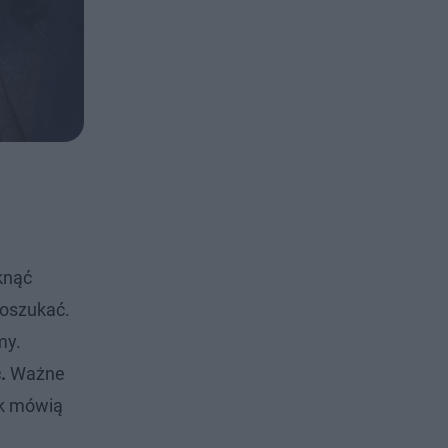
knąć
 oszukać.
my.
.
Ważne
ak mówią