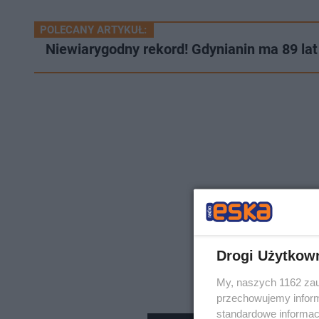
POLECANY ARTYKUŁ:
Niewiarygodny rekord! Gdynianin ma 89 lat 
Drogi Użytkow
My, naszych 1162 zau
przechowujemy informa
standardowe informac