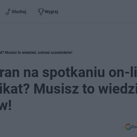
Słuchaj
Wygraj
at? Musisz to wiedzieć, ostrzeż uczestników!
an na spotkaniu on-li
ikat? Musisz to wiedz
w!
Do