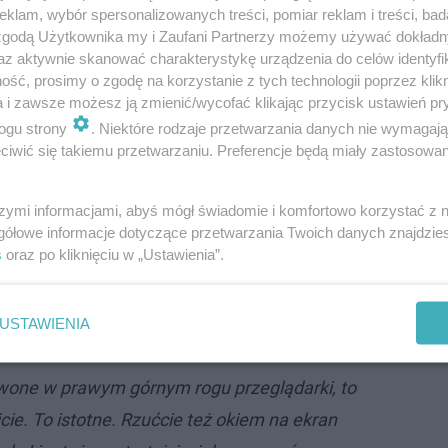
klam, wybór spersonalizowanych treści, pomiar reklam i treści, bad
nie planują cyberatak na Polskę?! Gen.
 zgodą Użytkownika my i Zaufani Partnerzy możemy używać dokład
ekwencjach
az aktywnie skanować charakterystykę urządzenia do celów identyfi
ść, prosimy o zgodę na korzystanie z tych technologii poprzez klikn
a i zawsze możesz ją zmienić/wycofać klikając przycisk ustawień pr
ażne?
ogu strony
. Niektóre rodzaje przetwarzania danych nie wymagaj
iwić się takiemu przetwarzaniu. Preferencje będą miały zastosowanie
ywać się na bezpiecznym połączeniu internetowym. Nie 
ej darmowego wi-fi na mieście, o którego dostawcy nie wi
szymi informacjami, abyś mógł świadomie i komfortowo korzystać z
gółowe informacje dotyczące przetwarzania Twoich danych znajdzi
ejsze jednak co chroni nas komputer przed ingerencją z
s
oraz po kliknięciu w „Ustawienia”.
iennie i bez czego nasza praca nie może się rozpoczą
ą systemy, by chronić nas przed cyberprzestępczością, a
USTAWIENIA
wej zasadzie -
oprogramowanie trzeba aktualizować!
rwone w prawym górnym rogu przeglądarki, to
jcie.
To istotne.
Rzućcie też okiem na ekran