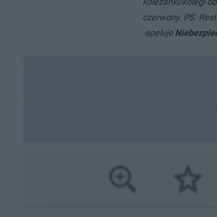
koleżanki/kolegi obo
czerwony.
PS. Rest
-apeluje
Niebezpie