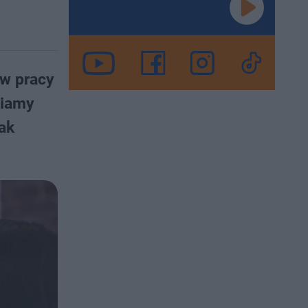
 w pracy
niamy
ak