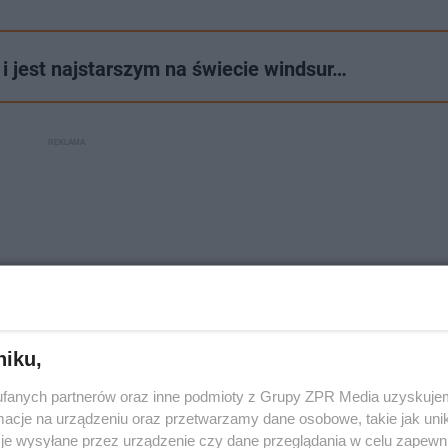
i jest najstarszym na świecie windsur…
niku,
fanych partnerów oraz inne podmioty z Grupy ZPR Media uzyskujem
cje na urządzeniu oraz przetwarzamy dane osobowe, takie jak unika
je wysyłane przez urządzenie czy dane przeglądania w celu zapewn