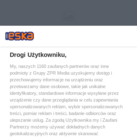
Drogi Użytkowniku,
My, naszych 1160 zaufanych partnerów oraz inne
Żaden utwór zamieszczony w serwisie nie może być powielany i
podmioty z Grupy ZPR Media uzyskujemy dostęp i
rozpowszechniany lub dalej rozpowszechniany w jakikolwiek sposób (w
tym także elektroniczny lub mechaniczny) na jakimkolwiek polu
przechowujemy informacje na urządzeniu oraz
eksploatacji w jakiejkolwiek formie, włącznie z umieszczaniem w Internecie
przetwarzamy dane osobowe, takie jak unikalne
bez pisemnej zgody właściciela praw. Jakiekolwiek użycie lub
wykorzystanie utworów w całości lub w części z naruszeniem prawa, tzn.
identyfikatory, standardowe informacje wysyłane przez
bez właściwej zgody, jest zabronione pod groźbą kary i może być ścigane
urządzenie czy dane przeglądania w celu zapewniania
prawnie.
spersonalizowanych reklam, wybór spersonalizowanych
treści, pomiar reklam i treści, badanie odbiorców oraz
ulepszanie usług. Za zgodą Użytkownika my i Zaufani
Partnerzy możemy używać dokładnych danych
geolokalizacyjnych oraz aktywnie skanować