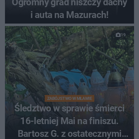
Ogromny grad niszczy dachy
i auta na Mazurach!
19
ZABÓJSTWO W MŁAWIE
Śledztwo w sprawie śmierci
16-letniej Mai na finiszu.
Bartosz G. z ostatecznymi