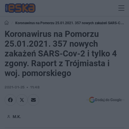
Koronawirus na Pomorzu 25.01.2021. 357 nowych zakażeń SARS-Cov-2
i tylko 4 zgony. Raport z Trójmiasta i woj. pomorskiego
Koronawirus na Pomorzu
25.01.2021. 357 nowych
zakażeń SARS-Cov-2 i tylko 4
zgony. Raport z Trójmiasta i
woj. pomorskiego
2021-01-25
11:48
Dodaj do Google
M.K.