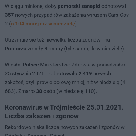
W ciągu minionej doby
pomorski sanepid
odnotował
357
nowych przypadków zakażenia wirusem Sars-Cov-
2 (
o 104 mniej niż w niedzielę
).
Utrzymuje się też niewielka liczba zgonów - na
Pomorzu
zmarły
4
osoby (tyle samo, ile w niedzielę).
W całej
Polsce
Ministerstwo Zdrowia w poniedziałek
25 stycznia 2021 r. odnotowało
2 419
nowych
zakażeń, czyli prawie połowę mniej, niż w niedzielę (4
683). Zmarło
38
osób (w niedzielę 110).
Koronawirus w Trójmieście 25.01.2021.
Liczba zakażeń i zgonów
Rekordowo niska liczba nowych zakażeń i zgonów w
Gdańsku, Sopocie i Gdyni!