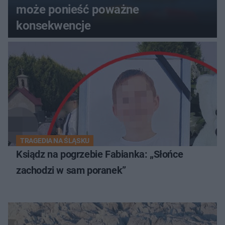
może ponieść poważne
konsekwencje
TRAGEDIA NA ŚLĄSKU
Ksiądz na pogrzebie Fabianka: „Słońce
zachodzi w sam poranek”