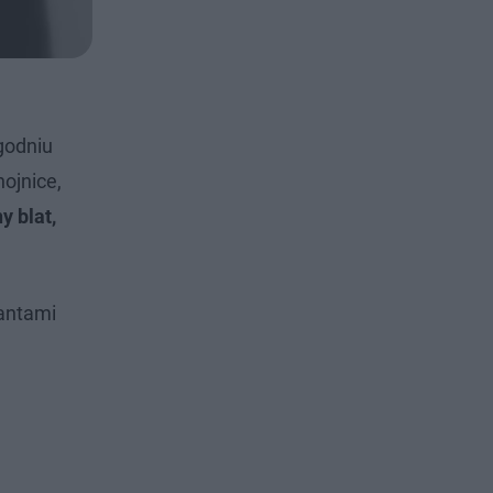
godniu
ojnice,
y blat,
jantami