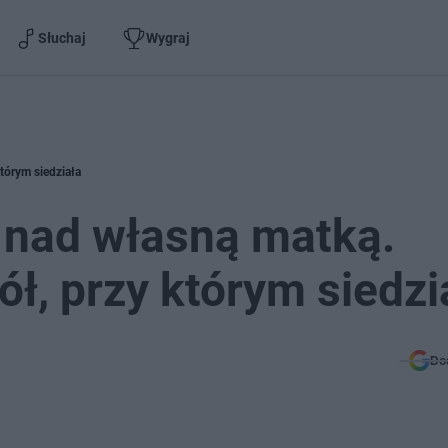
Słuchaj
Wygraj
którym siedziała
ę nad własną matką.
tół, przy którym siedzi
Do