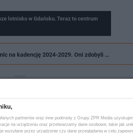
sze lotnisko w Gdańsku. Teraz to centrum
nic na kadencję 2024-2029. Oni zdobyli …
niku,
fanych partnerów oraz inne podmioty z Grupy ZPR Media uzyskujem
cje na urządzeniu oraz przetwarzamy dane osobowe, takie jak unika
je wysyłane przez urządzenie czy dane przeglądania w celu zapewn