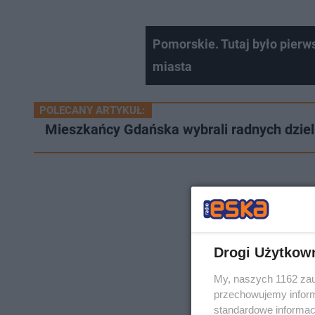
Pomorskie. Tutaj było pierw
miasta
POLECANY ARTYKUŁ:
Mieszkańcy Gdańska wybrali radnych dziel
Drogi Użytkow
My, naszych 1162 zau
przechowujemy informa
standardowe informac