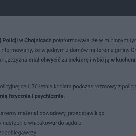
Policji w Chojnicach
poinformowała, że w minionym ty
ł poinformowany, że w jednym z domów na terenie gminy Ch
y mężczyzna
miał chwycić za siekierę i wbić ją w kuchenn
licyjnej celi. 76-letnia kobieta podczas rozmowy z polic
ią fizycznie i psychicznie.
obszerny materiał dowodowy, przedstawili go
ry następnie wnioskował do sądu o
 zapobiegawczy