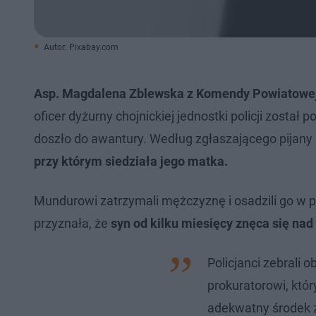
Autor: Pixabay.com
Asp. Magdalena Zblewska z Komendy Powiatowej 
oficer dyżurny chojnickiej jednostki policji zosta
doszło do awantury. Według zgłaszającego pijan
przy którym siedziała jego matka.
Mundurowi zatrzymali mężczyznę i osadzili go w po
przyznała, że
syn od kilku miesięcy znęca się nad n
Policjanci zebrali 
prokuratorowi, któ
adekwatny środek