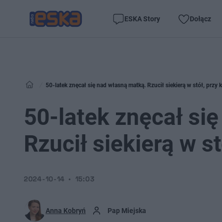
ESKA Story
Dołącz
50-latek znęcał się nad własną matką. Rzucił siekierą w stół, przy 
50-latek znęcał si
Rzucił siekierą w s
2024-10-14
15:03
Anna Kobryń
Pap Miejska