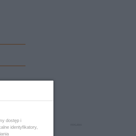
y dostęp i
lne identyfikatory,
iania