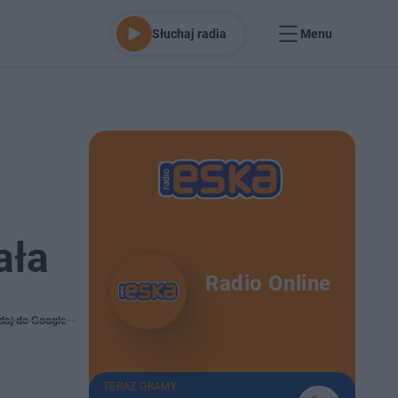
Słuchaj radia
Menu
ała
Radio Online
daj do Google
TERAZ GRAMY