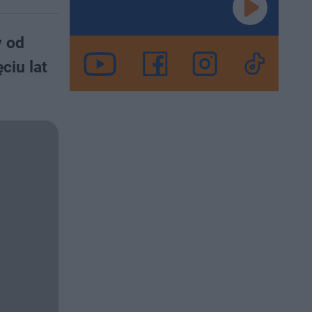
y od
ciu lat