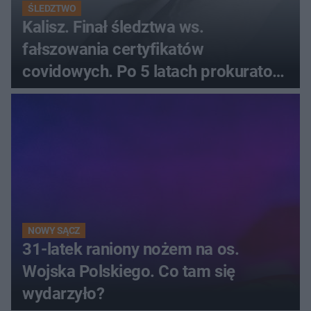
ŚLEDZTWO
Kalisz. Finał śledztwa ws.
fałszowania certyfikatów
covidowych. Po 5 latach prokurator
zamyka sprawę
NOWY SĄCZ
31-latek raniony nożem na os.
Wojska Polskiego. Co tam się
wydarzyło?