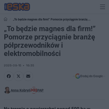
„To będzie magnes dla firm!” Pomorze przyciągnie branżę
półprzewodników i elektromobilności
„To będzie magnes dla firm!”
Pomorze przyciągnie branżę
półprzewodników i
elektromobilności
2025-09-15
16:35
Dodaj do Google
Anna Kobryń
PAP
Na terenie o powierzchni ponad 500 ha w