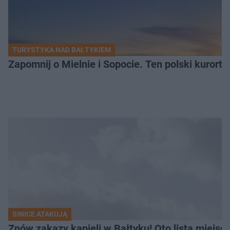
TURYSTYKA NAD BAŁTYKIEM
Zapomnij o Mielnie i Sopocie. Ten polski kurort 
SINICE ATAKUJĄ
Znów zakazy kąpieli w Bałtyku! Oto lista miejsc