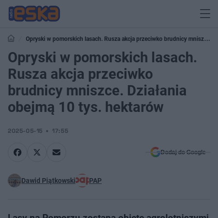
Opryski w pomorskich lasach. Rusza akcja przeciwko brudnicy mniszce.
Działania obejmą 10 tys. hektarów
Opryski w pomorskich lasach.
Rusza akcja przeciwko
brudnicy mniszce. Działania
obejmą 10 tys. hektarów
2025-05-15
17:55
Dodaj do Google
Dawid Piątkowski
PAP
Lasy na Pomorzu zostaną objęte agrolotniczymi