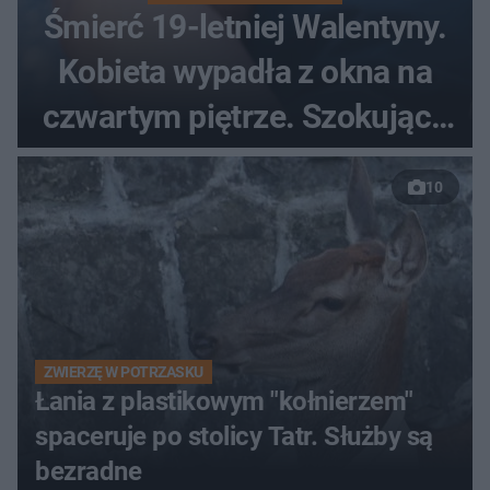
Śmierć 19-letniej Walentyny.
Kobieta wypadła z okna na
czwartym piętrze. Szokujące
nagranie trafiło do sieci
10
ZWIERZĘ W POTRZASKU
Łania z plastikowym "kołnierzem"
spaceruje po stolicy Tatr. Służby są
bezradne