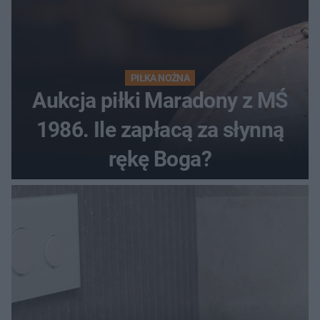
PIŁKA NOŻNA
Aukcja piłki Maradony z MŚ
1986. Ile zapłacą za słynną
rękę Boga?