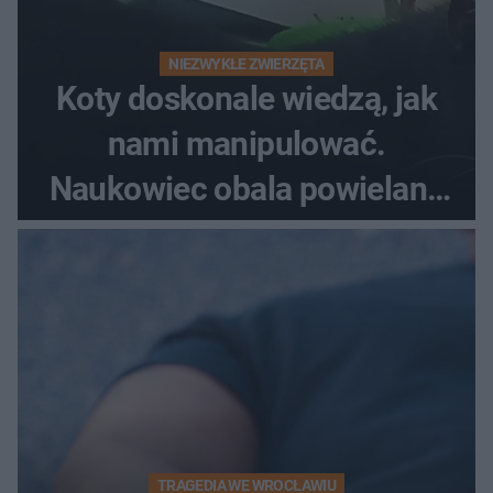
NIEZWYKŁE ZWIERZĘTA
Koty doskonale wiedzą, jak
nami manipulować.
Naukowiec obala powielane
od lat mity na ich temat
TRAGEDIA WE WROCŁAWIU