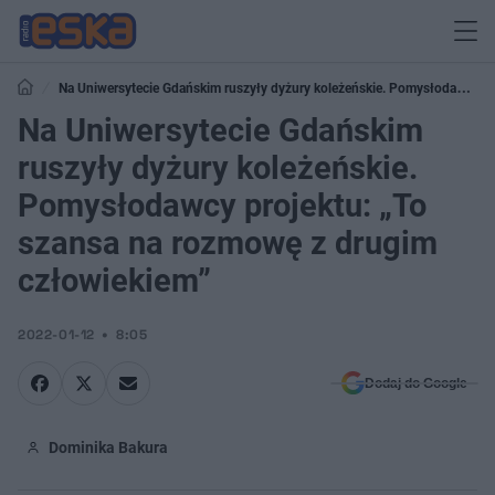
Na Uniwersytecie Gdańskim ruszyły dyżury koleżeńskie. Pomysłodawcy
projektu: „To szansa na rozmowę z drugim człowiekiem”
Na Uniwersytecie Gdańskim
ruszyły dyżury koleżeńskie.
Pomysłodawcy projektu: „To
szansa na rozmowę z drugim
człowiekiem”
2022-01-12
8:05
Dodaj do Google
Dominika Bakura