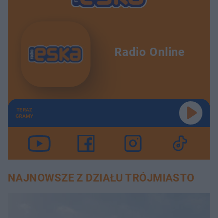
Radio Online
TERAZ
GRAMY
NAJNOWSZE Z DZIAŁU TRÓJMIASTO