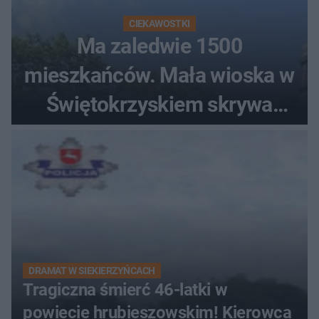
CIEKAWOSTKI
Ma zaledwie 1500
mieszkańców. Mała wioska w
Świętokrzyskiem skrywa
zabytki, bywał tu nawet król
DRAMAT W SIEKIERZYŃCACH
Tragiczna śmierć 46-latki w
powiecie hrubieszowskim! Kierowca