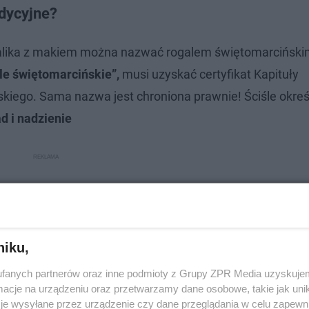
adycyjne?
rogalika z makiem można nazwać rogalem świętomarciński
le świętomarcińskie”,
musi uzyskać certyfikat Kapituły
iego. Sama nazwa jest chroniona prawnie! Ściśle okreś
d i nadzienie
niku,
fanych partnerów oraz inne podmioty z Grupy ZPR Media uzyskujem
cje na urządzeniu oraz przetwarzamy dane osobowe, takie jak unika
je wysyłane przez urządzenie czy dane przeglądania w celu zapewn