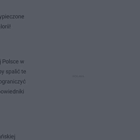
wypieczone
orii!
j Polsce w
y spalić te
 ograniczyć
powiedniki
ńskiej