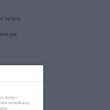
m! Są na to
lone jest
y dostęp i
lne identyfikatory,
iania