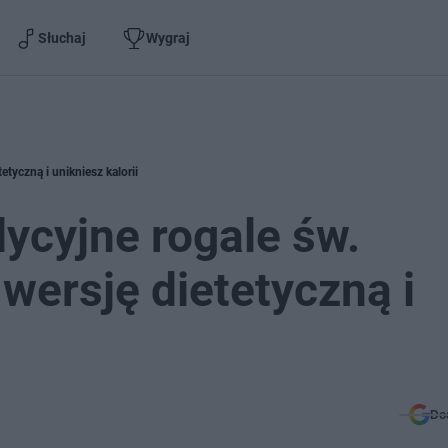
Słuchaj
Wygraj
etyczną i unikniesz kalorii
dycyjne rogale św.
wersję dietetyczną i
Do