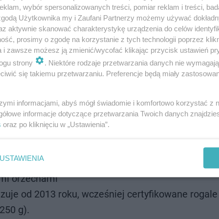
klam, wybór spersonalizowanych treści, pomiar reklam i treści, bad
 zgodą Użytkownika my i Zaufani Partnerzy możemy używać dokład
az aktywnie skanować charakterystykę urządzenia do celów identyfi
ść, prosimy o zgodę na korzystanie z tych technologii poprzez klikn
a i zawsze możesz ją zmienić/wycofać klikając przycisk ustawień pr
ogu strony
. Niektóre rodzaje przetwarzania danych nie wymagaj
jeden:
iwić się takiemu przetwarzaniu. Preferencje będą miały zastosowanie
(kapituła dopuszcza masło)
szymi informacjami, abyś mógł świadomie i komfortowo korzystać z
gółowe informacje dotyczące przetwarzania Twoich danych znajdzi
krem, okruchami ciasta biszkoptowego, masą jajec
s
oraz po kliknięciu w „Ustawienia”.
mi w syropie lub kandyzowanymi (czereśnie, grus
migdałowym
USTAWIENIA
kowy) i nakładania masy makowej (między warstwam
ymi orzechami
uje od 2013 roku, wcześniej certyfikowane rogale 
250 g).