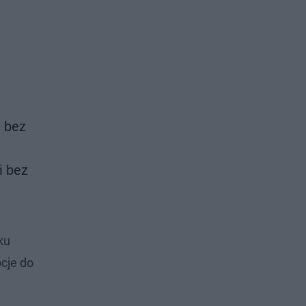
, bez
i bez
ku
cje do