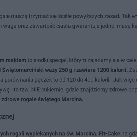
rogale muszą trzymać się ściśle powyższych zasad. Tak 
ich waga oraz zawartość ciasta gwarantuje jedno: masę kal
łym makiem
to słodki specjał, którym zajadamy się w całe
 Świętomarciński waży 250 g i zawiera 1200 kalorii.
Żeb
Dla porównania pączek to od 120 do 400 kalorii. Jak więc
tywę - to tzw. NIE-cukiernie, gdzie znajdziemy zdrowe od
i zdrowe rogale świętego Marcina.
cznej
nych rogali wypiekanych na św. Marcina. Fit-Cake
na gda