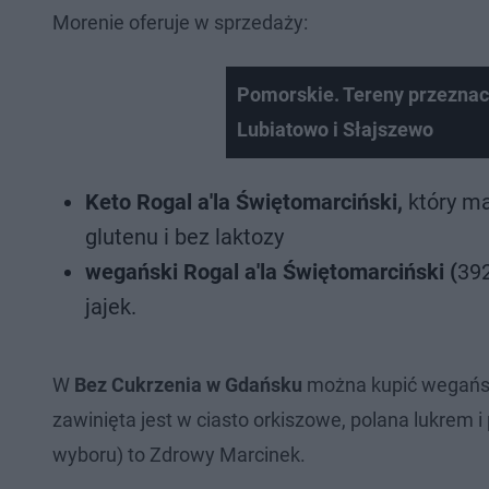
Morenie oferuje w sprzedaży:
Pomorskie. Tereny przeznac
Lubiatowo i Słajszewo
Keto Rogal a'la Świętomarciński,
który ma
glutenu i bez laktozy
wegański Rogal a'la Świętomarciński (
392
jajek.
W
Bez Cukrzenia w Gdańsku
można kupić wegańsk
zawinięta jest w ciasto orkiszowe, polana lukrem
wyboru) to Zdrowy Marcinek.