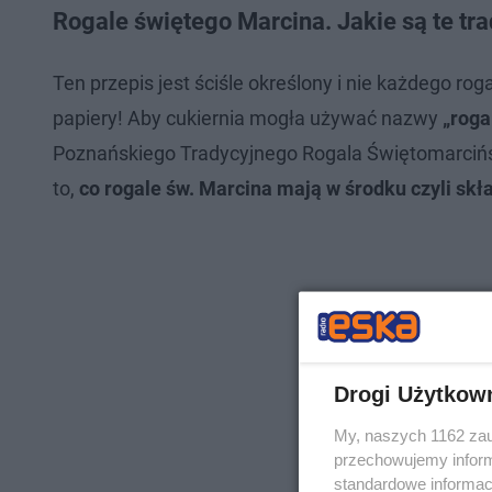
Rogale świętego Marcina. Jakie są te tr
Ten przepis jest ściśle określony i nie każdego 
papiery! Aby cukiernia mogła używać nazwy
„roga
Poznańskiego Tradycyjnego Rogala Świętomarcińsk
to,
co rogale św. Marcina mają w środku czyli skła
Drogi Użytkow
My, naszych 1162 zau
przechowujemy informa
standardowe informac