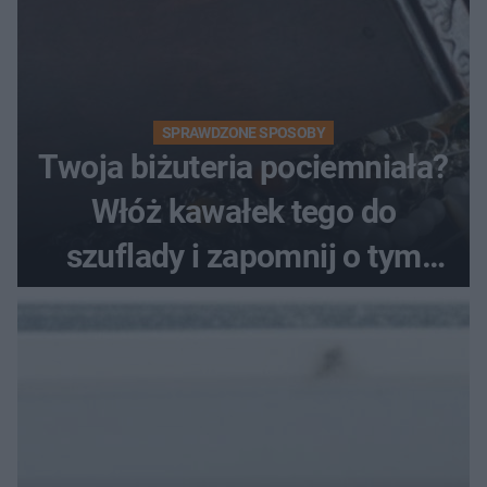
SPRAWDZONE SPOSOBY
Twoja biżuteria pociemniała?
Włóż kawałek tego do
szuflady i zapomnij o tym
problemie. Sposób na
pociemniałą biżuterię