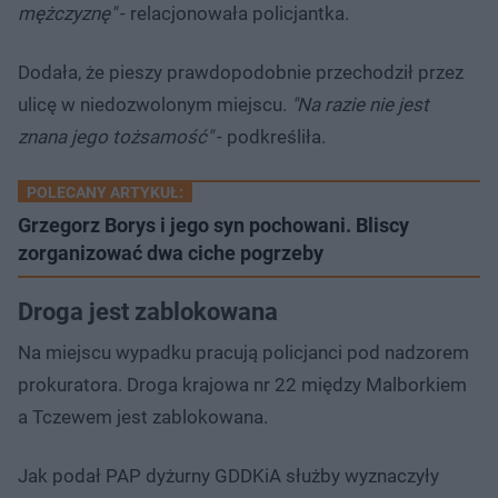
mężczyznę"
- relacjonowała policjantka.
Dodała, że pieszy prawdopodobnie przechodził przez
ulicę w niedozwolonym miejscu.
"Na razie nie jest
znana jego tożsamość"
- podkreśliła.
POLECANY ARTYKUŁ:
Grzegorz Borys i jego syn pochowani. Bliscy
zorganizować dwa ciche pogrzeby
Droga jest zablokowana
Na miejscu wypadku pracują policjanci pod nadzorem
prokuratora. Droga krajowa nr 22 między Malborkiem
a Tczewem jest zablokowana.
Jak podał PAP dyżurny GDDKiA służby wyznaczyły