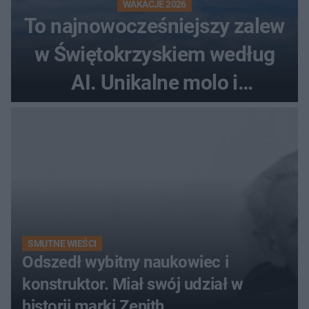
WAKACJE 2026
To najnowocześniejszy zalew
w Świętokrzyskiem według
AI. Unikalne molo i
promenada
SMUTNE WIEŚCI
Odszedł wybitny naukowiec i
konstruktor. Miał swój udział w
historii marki Zenith