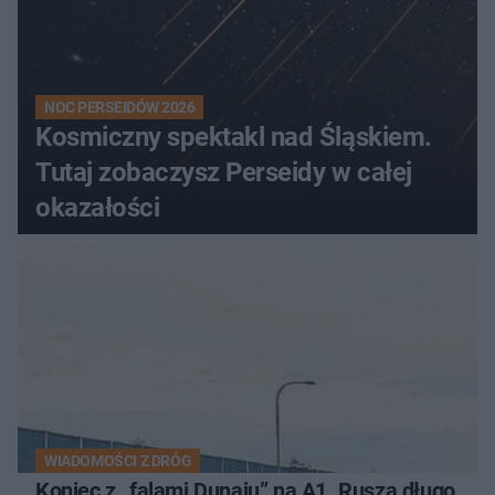
NOC PERSEIDÓW 2026
Kosmiczny spektakl nad Śląskiem.
Tutaj zobaczysz Perseidy w całej
okazałości
WIADOMOŚCI Z DRÓG
Koniec z „falami Dunaju” na A1. Rusza długo