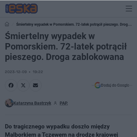
Śmiertelny wypadek w Pomorskiem. 72-latek potrącił pieszego. Droga
zablokowana
Śmiertelny wypadek w
Pomorskiem. 72-latek potrącił
pieszego. Droga zablokowana
2023-12-09
19:22
Dodaj do Google
Katarzyna Bastrzyk
PAP.
Do tragicznego wypadku doszło między
Malborkiem a Tczewem na drodze krajowej