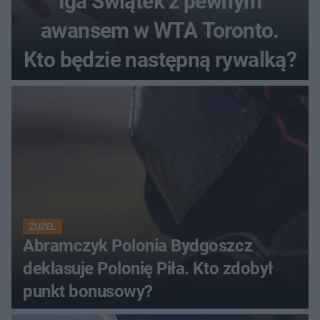
Iga Świątek z pewnym
awansem w WTA Toronto.
Kto będzie następną rywalką?
ŻUŻEL
Abramczyk Polonia Bydgoszcz
deklasuje Polonię Piła. Kto zdobył
punkt bonusowy?