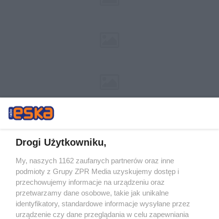
Drogi Użytkowniku,
My, naszych 1162 zaufanych partnerów oraz inne
Żaden utwór zamieszczony w serwisie nie może być powielany i
podmioty z Grupy ZPR Media uzyskujemy dostęp i
rozpowszechniany lub dalej rozpowszechniany w jakikolwiek sposób (w
przechowujemy informacje na urządzeniu oraz
tym także elektroniczny lub mechaniczny) na jakimkolwiek polu
eksploatacji w jakiejkolwiek formie, włącznie z umieszczaniem w
przetwarzamy dane osobowe, takie jak unikalne
Internecie bez pisemnej zgody właściciela praw. Jakiekolwiek użycie lub
identyfikatory, standardowe informacje wysyłane przez
wykorzystanie utworów w całości lub w części z naruszeniem prawa,
tzn. bez właściwej zgody, jest zabronione pod groźbą kary i może być
urządzenie czy dane przeglądania w celu zapewniania