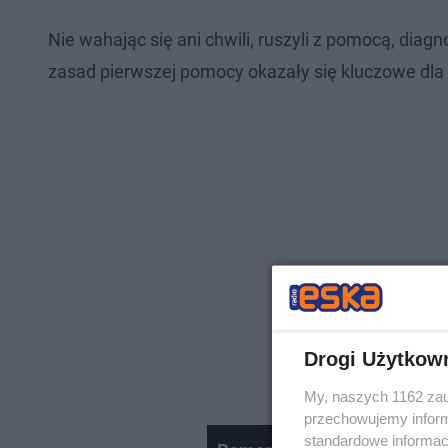
Nie wahając się ani chwili, ruszyli z pomocą, dia
zasad pierwszej pomocy okazały się kluczowe dl
Drogi Użytkow
My, naszych 1162 zau
przechowujemy informa
standardowe informac