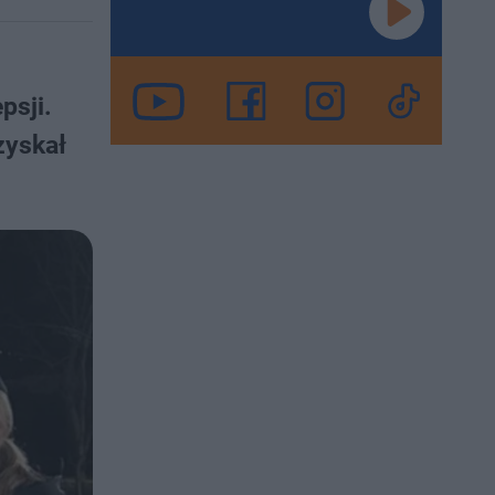
psji.
zyskał