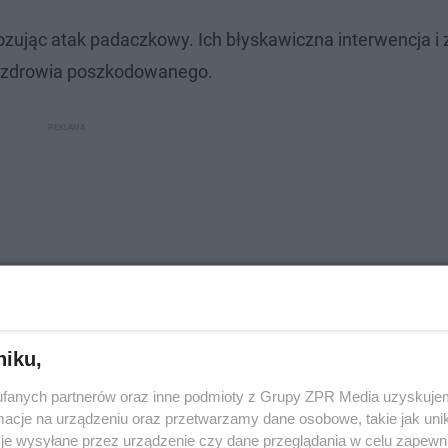
gnozując atak padaczkowy. Ich błyskawiczna interwencja 
a zdrowia poszkodowanego.
niku,
fanych partnerów oraz inne podmioty z Grupy ZPR Media uzyskujem
cje na urządzeniu oraz przetwarzamy dane osobowe, takie jak unika
je wysyłane przez urządzenie czy dane przeglądania w celu zapewn