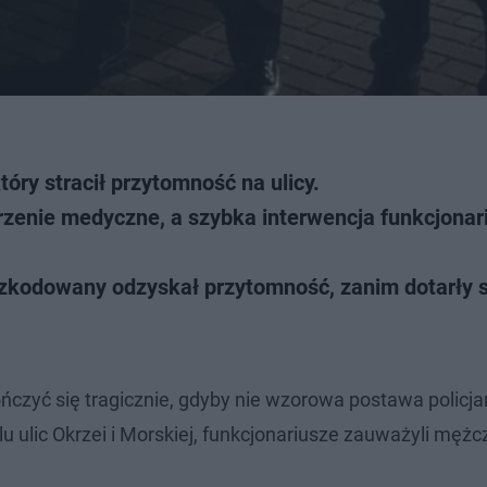
tóry stracił przytomność na ulicy.
arzenie medyczne, a szybka interwencja funkcjonar
szkodowany odzyskał przytomność, zanim dotarły 
ńczyć się tragicznie, gdyby nie wzorowa postawa policj
lu ulic Okrzei i Morskiej, funkcjonariusze zauważyli mężc