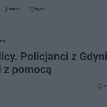
Słuchaj
Wygraj
omocą
icy. Policjanci z Gdyn
i z pomocą
Do