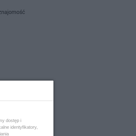
i znajomość
y dostęp i
lne identyfikatory,
iania