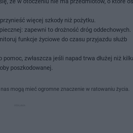
ię, że w otoczeniu nie ma przedmiotów, o które o
 przynieść więcej szkody niż pożytku.
zpiecznej: zapewni to drożność dróg oddechowych.
itoruj funkcje życiowe do czasu przyjazdu służb
pomoc, zwłaszcza jeśli napad trwa dłużej niż kilk
osoby poszkodowanej.
z nas mogą mieć ogromne znaczenie w ratowaniu życia.