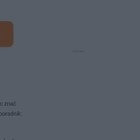
c znać
poradnik: