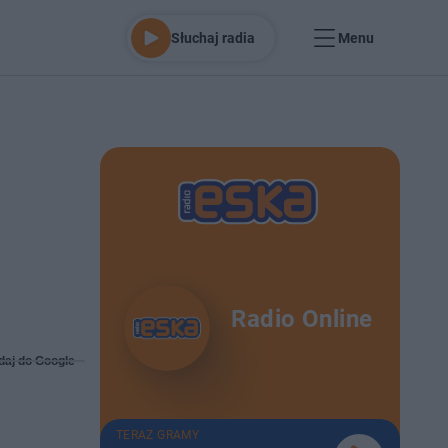
Słuchaj radia
Menu
i
Radio Online
daj do Google
TERAZ GRAMY