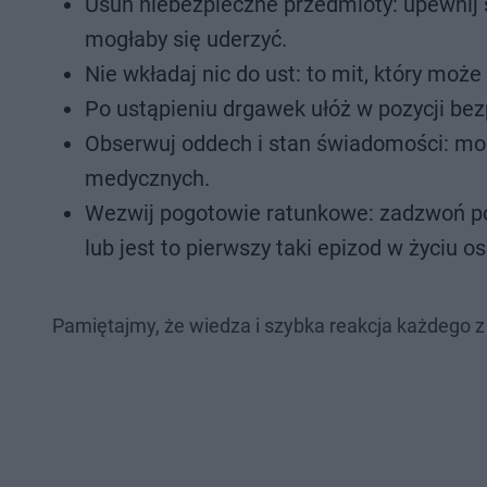
Usuń niebezpieczne przedmioty: upewnij s
mogłaby się uderzyć.
Nie wkładaj nic do ust: to mit, który może
Po ustąpieniu drgawek ułóż w pozycji be
Obserwuj oddech i stan świadomości: mon
medycznych.
Wezwij pogotowie ratunkowe: zadzwoń po 
lub jest to pierwszy taki epizod w życiu 
Pamiętajmy, że wiedza i szybka reakcja każdego 