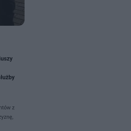
iuszy
służby
antów z
zyznę,