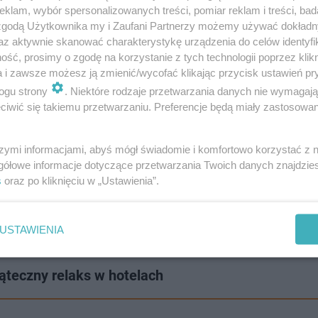
klam, wybór spersonalizowanych treści, pomiar reklam i treści, bad
 zgodą Użytkownika my i Zaufani Partnerzy możemy używać dokład
az aktywnie skanować charakterystykę urządzenia do celów identyfi
ść, prosimy o zgodę na korzystanie z tych technologii poprzez klikn
a i zawsze możesz ją zmienić/wycofać klikając przycisk ustawień pr
Szymon Cabaj
, patrolujący ulice Gdyni, natychmiast wezwa
ogu strony
. Niektóre rodzaje przetwarzania danych nie wymagaj
iwić się takiemu przetwarzaniu. Preferencje będą miały zastosowanie
pierwszej pomocy. Zabezpieczyli głowę mężczyzny przed 
rzedmioty i monitorowali jego oddech oraz czynności ży
szymi informacjami, abyś mógł świadomie i komfortowo korzystać z
gółowe informacje dotyczące przetwarzania Twoich danych znajdzi
zyzna odzyskał przytomność jeszcze przed przybyciem Z
s
oraz po kliknięciu w „Ustawienia”.
ownicy podjęli decyzję o przewiezieniu go do szpitala 
USTAWIENIA
teczny relaks w hotelach