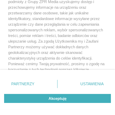
podmioty z Grupy ZPR Media uzyskujemy dostęp i
przechowujemy informacje na urządzeniu oraz
przetwarzamy dane osobowe, takie jak unikalne
identyfikatory, standardowe informacje wysyłane przez
urządzenie czy dane przeglądania w celu zapewniania
spersonalizowanych reklam, wybór spersonalizowanych
treści, pomiar reklam i treści, badanie odbiorców oraz
ulepszanie usług. Za zgodą Użytkownika my i Zaufani
Partnerzy możemy używać dokładnych danych
geolokalizacyjnych oraz aktywnie skanować
charakterystykę urządzenia do celów identyfikacji.
Ponieważ cenimy Twoją prywatność, prosimy o zgodę na
korzystanie z tych technologii poprzez kliknięcie
„Akceptuję”. Zgoda jest dobrowolna i zawsze możesz ją
zmienić/wycofać klikając przycisk ustawień prywatności
PARTNERZY
USTAWIENIA
znajdujący się w lewym dolnym rogu strony
. Niektóre
rodzaje przetwarzania danych nie wymagają zgody
Akceptuję
użytkownika, ale masz prawo sprzeciwić się takiemu
przetwarzaniu. Preferencje będą miały zastosowanie tylko
na tej witrynie.