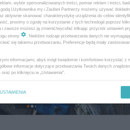
klam, wybór spersonalizowanych treści, pomiar reklam i treści, bad
 zgodą Użytkownika my i Zaufani Partnerzy możemy używać dokład
az aktywnie skanować charakterystykę urządzenia do celów identyfi
ść, prosimy o zgodę na korzystanie z tych technologii poprzez klikn
a i zawsze możesz ją zmienić/wycofać klikając przycisk ustawień pr
ogu strony
. Niektóre rodzaje przetwarzania danych nie wymagaj
iwić się takiemu przetwarzaniu. Preferencje będą miały zastosowanie
szymi informacjami, abyś mógł świadomie i komfortowo korzystać z
gółowe informacje dotyczące przetwarzania Twoich danych znajdzi
s
oraz po kliknięciu w „Ustawienia”.
USTAWIENIA