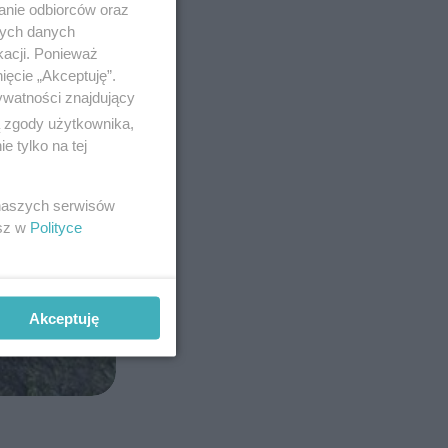
anie odbiorców oraz
nych danych
kacji. Ponieważ
ięcie „Akceptuję”.
ywatności znajdujący
ą zgody użytkownika,
 tylko na tej
 naszych serwisów
esz w
Polityce
Akceptuję