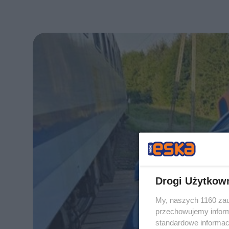
Drogi Użytkow
My, naszych 1160 zau
przechowujemy informa
standardowe informac