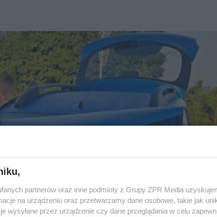
niku,
fanych partnerów oraz inne podmioty z Grupy ZPR Media uzyskujem
cje na urządzeniu oraz przetwarzamy dane osobowe, takie jak unika
je wysyłane przez urządzenie czy dane przeglądania w celu zapewn