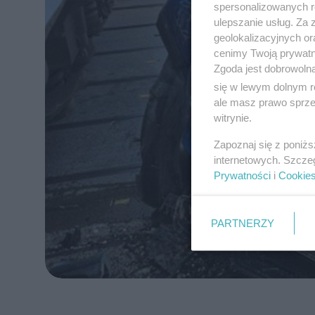
spersonalizowanych re
ulepszanie usług. Za
geolokalizacyjnych or
cenimy Twoją prywatno
Zgoda jest dobrowoln
się w lewym dolnym r
ale masz prawo sprzec
witrynie.
Zapoznaj się z poniż
internetowych. Szcze
Prywatności
i
Cookie
PARTNERZY