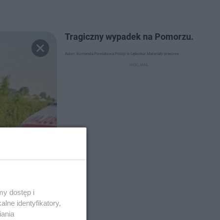
Tragiczny wypadek na Pomorzu.
Autor: Komenda Powiatowa Policji w Lęborku/ Materiały prasowe
y dostęp i
lne identyfikatory,
iania