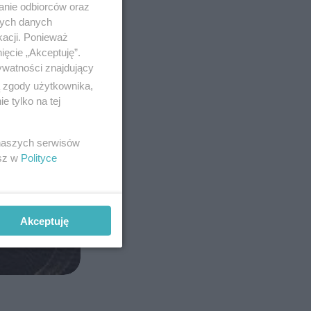
anie odbiorców oraz
nych danych
kacji. Ponieważ
ięcie „Akceptuję”.
ywatności znajdujący
ą zgody użytkownika,
 tylko na tej
 naszych serwisów
esz w
Polityce
Akceptuję