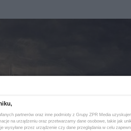
niku,
fanych partnerów oraz inne podmioty z Grupy ZPR Media uzyskujem
cje na urządzeniu oraz przetwarzamy dane osobowe, takie jak unika
je wysyłane przez urządzenie czy dane przeglądania w celu zapewn