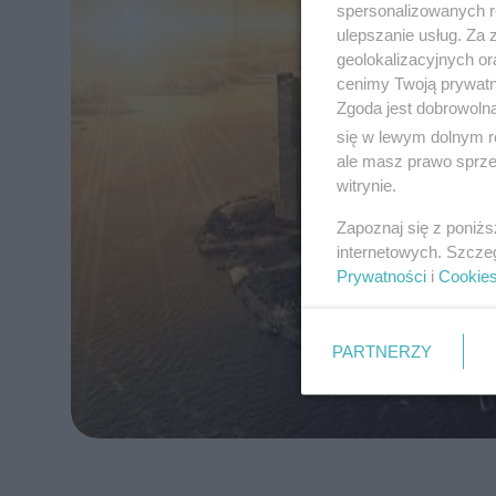
spersonalizowanych re
ulepszanie usług. Za
geolokalizacyjnych or
cenimy Twoją prywatno
Zgoda jest dobrowoln
się w lewym dolnym r
ale masz prawo sprzec
witrynie.
Zapoznaj się z poniż
internetowych. Szcze
Prywatności
i
Cookie
PARTNERZY