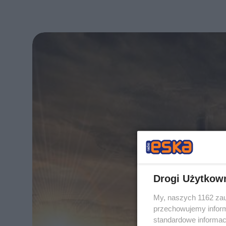
Drogi Użytkow
My, naszych 1162 zau
przechowujemy informa
standardowe informac