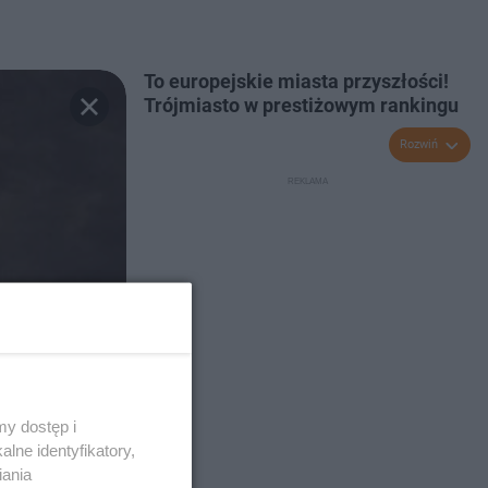
To europejskie miasta przyszłości!
Trójmiasto w prestiżowym rankingu
Rozwiń
y dostęp i
lne identyfikatory,
iania