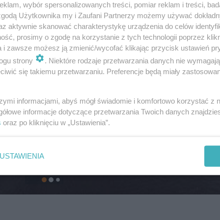
klam, wybór spersonalizowanych treści, pomiar reklam i treści, bad
 zgodą Użytkownika my i Zaufani Partnerzy możemy używać dokład
az aktywnie skanować charakterystykę urządzenia do celów identyfi
ść, prosimy o zgodę na korzystanie z tych technologii poprzez klikn
a i zawsze możesz ją zmienić/wycofać klikając przycisk ustawień pr
ogu strony
. Niektóre rodzaje przetwarzania danych nie wymagaj
iwić się takiemu przetwarzaniu. Preferencje będą miały zastosowanie
szymi informacjami, abyś mógł świadomie i komfortowo korzystać z
gółowe informacje dotyczące przetwarzania Twoich danych znajdzi
s
oraz po kliknięciu w „Ustawienia”.
USTAWIENIA