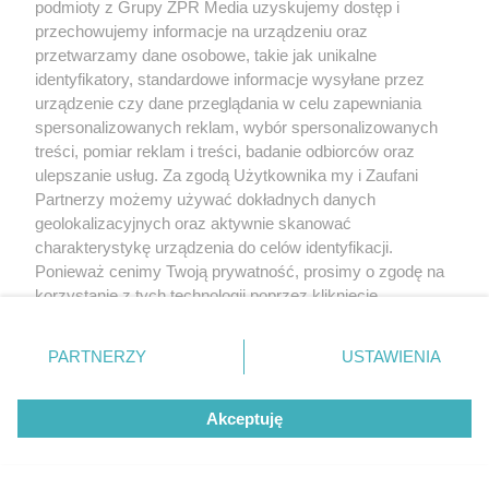
podmioty z Grupy ZPR Media uzyskujemy dostęp i
przechowujemy informacje na urządzeniu oraz
przetwarzamy dane osobowe, takie jak unikalne
identyfikatory, standardowe informacje wysyłane przez
urządzenie czy dane przeglądania w celu zapewniania
spersonalizowanych reklam, wybór spersonalizowanych
treści, pomiar reklam i treści, badanie odbiorców oraz
ulepszanie usług. Za zgodą Użytkownika my i Zaufani
Partnerzy możemy używać dokładnych danych
geolokalizacyjnych oraz aktywnie skanować
charakterystykę urządzenia do celów identyfikacji.
Ponieważ cenimy Twoją prywatność, prosimy o zgodę na
korzystanie z tych technologii poprzez kliknięcie
„Akceptuję”. Zgoda jest dobrowolna i zawsze możesz ją
zmienić/wycofać klikając przycisk ustawień prywatności
PARTNERZY
USTAWIENIA
znajdujący się w lewym dolnym rogu strony
. Niektóre
rodzaje przetwarzania danych nie wymagają zgody
Akceptuję
użytkownika, ale masz prawo sprzeciwić się takiemu
przetwarzaniu. Preferencje będą miały zastosowanie tylko
na tej witrynie.