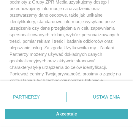
podmioty z Grupy ZPR Media uzyskujemy dostęp i
przechowujemy informacje na urządzeniu oraz
przetwarzamy dane osobowe, takie jak unikalne
identyfikatory, standardowe informacje wysyłane przez
urządzenie czy dane przeglądania w celu zapewniania
spersonalizowanych reklam, wybór spersonalizowanych
treści, pomiar reklam i treści, badanie odbiorców oraz
ulepszanie usług. Za zgodą Użytkownika my i Zaufani
Partnerzy możemy używać dokładnych danych
geolokalizacyjnych oraz aktywnie skanować
charakterystykę urządzenia do celów identyfikacji.
Ponieważ cenimy Twoją prywatność, prosimy o zgodę na
korzystanie z tych technologii poprzez kliknięcie
„Akceptuję”. Zgoda jest dobrowolna i zawsze możesz ją
zmienić/wycofać klikając przycisk ustawień prywatności
PARTNERZY
USTAWIENIA
znajdujący się w lewym dolnym rogu strony
. Niektóre
rodzaje przetwarzania danych nie wymagają zgody
Akceptuję
użytkownika, ale masz prawo sprzeciwić się takiemu
przetwarzaniu. Preferencje będą miały zastosowanie tylko
na tej witrynie.