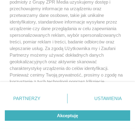
podmioty z Grupy ZPR Media uzyskujemy dostęp i
przechowujemy informacje na urządzeniu oraz
przetwarzamy dane osobowe, takie jak unikalne
identyfikatory, standardowe informacje wysyłane przez
urządzenie czy dane przeglądania w celu zapewniania
spersonalizowanych reklam, wybór spersonalizowanych
treści, pomiar reklam i treści, badanie odbiorców oraz
ulepszanie usług. Za zgodą Użytkownika my i Zaufani
Partnerzy możemy używać dokładnych danych
geolokalizacyjnych oraz aktywnie skanować
charakterystykę urządzenia do celów identyfikacji.
Ponieważ cenimy Twoją prywatność, prosimy o zgodę na
korzystanie z tych technologii poprzez kliknięcie
„Akceptuję”. Zgoda jest dobrowolna i zawsze możesz ją
zmienić/wycofać klikając przycisk ustawień prywatności
PARTNERZY
USTAWIENIA
znajdujący się w lewym dolnym rogu strony
. Niektóre
rodzaje przetwarzania danych nie wymagają zgody
Akceptuję
użytkownika, ale masz prawo sprzeciwić się takiemu
przetwarzaniu. Preferencje będą miały zastosowanie tylko
na tej witrynie.