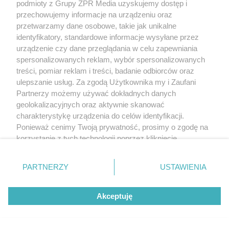
podmioty z Grupy ZPR Media uzyskujemy dostęp i
przechowujemy informacje na urządzeniu oraz
przetwarzamy dane osobowe, takie jak unikalne
identyfikatory, standardowe informacje wysyłane przez
urządzenie czy dane przeglądania w celu zapewniania
spersonalizowanych reklam, wybór spersonalizowanych
treści, pomiar reklam i treści, badanie odbiorców oraz
ulepszanie usług. Za zgodą Użytkownika my i Zaufani
Partnerzy możemy używać dokładnych danych
geolokalizacyjnych oraz aktywnie skanować
charakterystykę urządzenia do celów identyfikacji.
Ponieważ cenimy Twoją prywatność, prosimy o zgodę na
korzystanie z tych technologii poprzez kliknięcie
„Akceptuję”. Zgoda jest dobrowolna i zawsze możesz ją
zmienić/wycofać klikając przycisk ustawień prywatności
PARTNERZY
USTAWIENIA
znajdujący się w lewym dolnym rogu strony
. Niektóre
rodzaje przetwarzania danych nie wymagają zgody
Akceptuję
użytkownika, ale masz prawo sprzeciwić się takiemu
przetwarzaniu. Preferencje będą miały zastosowanie tylko
na tej witrynie.