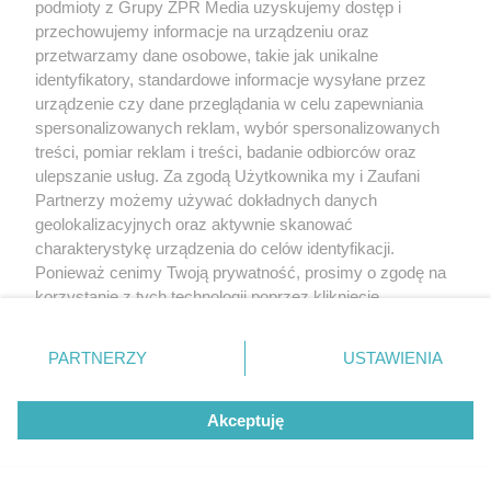
podmioty z Grupy ZPR Media uzyskujemy dostęp i
przechowujemy informacje na urządzeniu oraz
przetwarzamy dane osobowe, takie jak unikalne
identyfikatory, standardowe informacje wysyłane przez
urządzenie czy dane przeglądania w celu zapewniania
spersonalizowanych reklam, wybór spersonalizowanych
treści, pomiar reklam i treści, badanie odbiorców oraz
ulepszanie usług. Za zgodą Użytkownika my i Zaufani
Partnerzy możemy używać dokładnych danych
geolokalizacyjnych oraz aktywnie skanować
charakterystykę urządzenia do celów identyfikacji.
Ponieważ cenimy Twoją prywatność, prosimy o zgodę na
korzystanie z tych technologii poprzez kliknięcie
„Akceptuję”. Zgoda jest dobrowolna i zawsze możesz ją
zmienić/wycofać klikając przycisk ustawień prywatności
PARTNERZY
USTAWIENIA
znajdujący się w lewym dolnym rogu strony
. Niektóre
rodzaje przetwarzania danych nie wymagają zgody
Akceptuję
użytkownika, ale masz prawo sprzeciwić się takiemu
przetwarzaniu. Preferencje będą miały zastosowanie tylko
na tej witrynie.