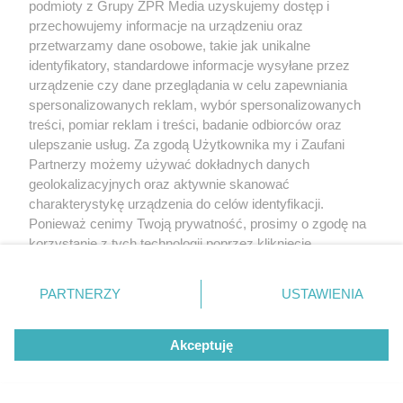
podmioty z Grupy ZPR Media uzyskujemy dostęp i
przechowujemy informacje na urządzeniu oraz
przetwarzamy dane osobowe, takie jak unikalne
identyfikatory, standardowe informacje wysyłane przez
urządzenie czy dane przeglądania w celu zapewniania
spersonalizowanych reklam, wybór spersonalizowanych
treści, pomiar reklam i treści, badanie odbiorców oraz
ulepszanie usług. Za zgodą Użytkownika my i Zaufani
Partnerzy możemy używać dokładnych danych
geolokalizacyjnych oraz aktywnie skanować
charakterystykę urządzenia do celów identyfikacji.
Ponieważ cenimy Twoją prywatność, prosimy o zgodę na
korzystanie z tych technologii poprzez kliknięcie
„Akceptuję”. Zgoda jest dobrowolna i zawsze możesz ją
zmienić/wycofać klikając przycisk ustawień prywatności
PARTNERZY
USTAWIENIA
znajdujący się w lewym dolnym rogu strony
. Niektóre
rodzaje przetwarzania danych nie wymagają zgody
Akceptuję
użytkownika, ale masz prawo sprzeciwić się takiemu
przetwarzaniu. Preferencje będą miały zastosowanie tylko
na tej witrynie.