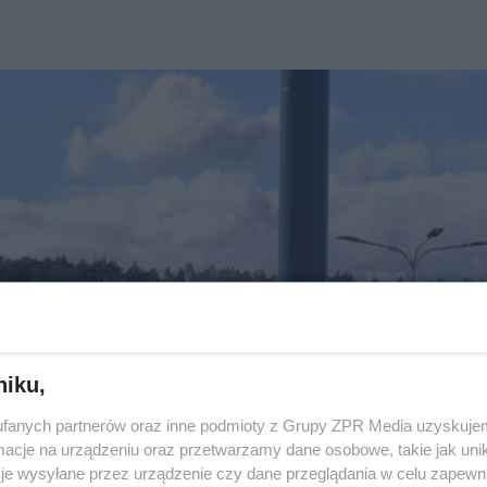
niku,
fanych partnerów oraz inne podmioty z Grupy ZPR Media uzyskujem
cje na urządzeniu oraz przetwarzamy dane osobowe, takie jak unika
je wysyłane przez urządzenie czy dane przeglądania w celu zapewn