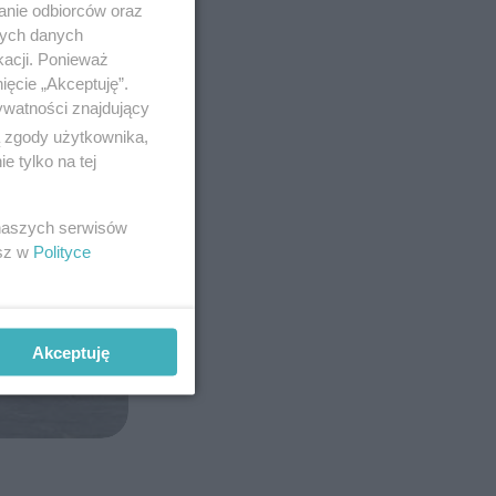
anie odbiorców oraz
nych danych
kacji. Ponieważ
ięcie „Akceptuję”.
ywatności znajdujący
ą zgody użytkownika,
 tylko na tej
 naszych serwisów
esz w
Polityce
Akceptuję