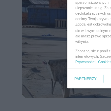
spersonalizowanych re
ulepszanie usług. Za
geolokalizacyjnych or
cenimy Twoją prywatno
Zgoda jest dobrowoln
się w lewym dolnym r
ale masz prawo sprzec
witrynie.
Zapoznaj się z poniż
internetowych. Szcze
Prywatności
i
Cookie
PARTNERZY