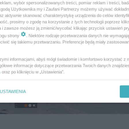
klam, wybór spersonalizowanych treści, pomiar reklam i treści, bad
 zgodą Użytkownika my i Zaufani Partnerzy możemy używać dokład
az aktywnie skanować charakterystykę urządzenia do celów identyfi
ść, prosimy o zgodę na korzystanie z tych technologii poprzez klikn
a i zawsze możesz ją zmienić/wycofać klikając przycisk ustawień pr
ogu strony
. Niektóre rodzaje przetwarzania danych nie wymagaj
iwić się takiemu przetwarzaniu. Preferencje będą miały zastosowanie
szymi informacjami, abyś mógł świadomie i komfortowo korzystać z
gółowe informacje dotyczące przetwarzania Twoich danych znajdzi
s
oraz po kliknięciu w „Ustawienia”.
USTAWIENIA