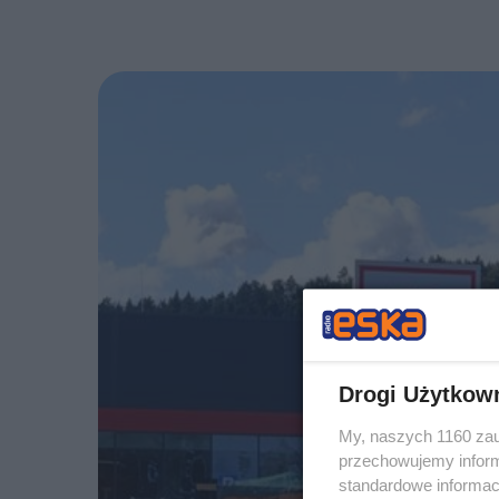
Drogi Użytkow
My, naszych 1160 zau
przechowujemy informa
standardowe informac