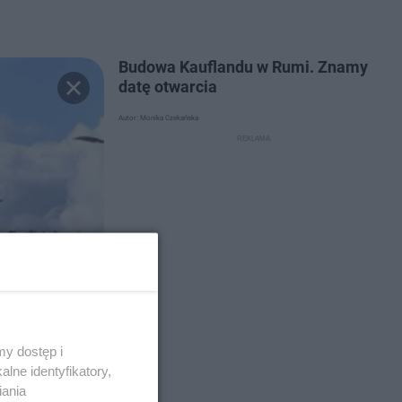
Budowa Kauflandu w Rumi. Znamy
datę otwarcia
Autor: Monika Czekańska
y dostęp i
lne identyfikatory,
iania