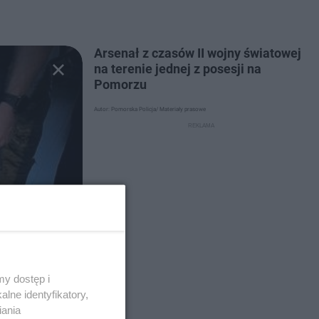
Arsenał z czasów II wojny światowej
na terenie jednej z posesji na
Pomorzu
Autor: Pomorska Policja/ Materiały prasowe
y dostęp i
lne identyfikatory,
iania