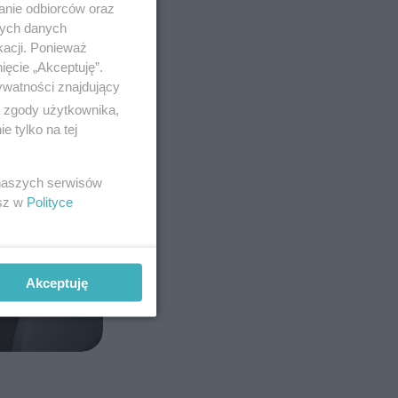
anie odbiorców oraz
nych danych
kacji. Ponieważ
ięcie „Akceptuję”.
ywatności znajdujący
ą zgody użytkownika,
 tylko na tej
 naszych serwisów
esz w
Polityce
Akceptuję