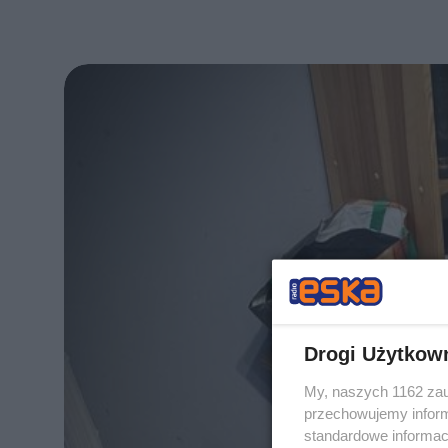
Drogi Użytkow
My, naszych 1162 zau
przechowujemy informa
standardowe informac