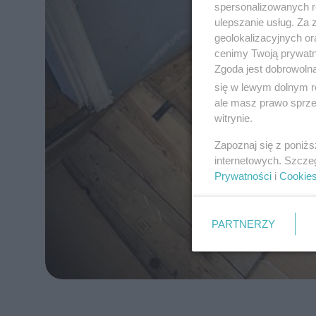
spersonalizowanych re
ulepszanie usług. Za
geolokalizacyjnych or
cenimy Twoją prywatno
Zgoda jest dobrowoln
się w lewym dolnym r
ale masz prawo sprzec
witrynie.
Zapoznaj się z poniż
internetowych. Szcze
Prywatności
i
Cookie
PARTNERZY