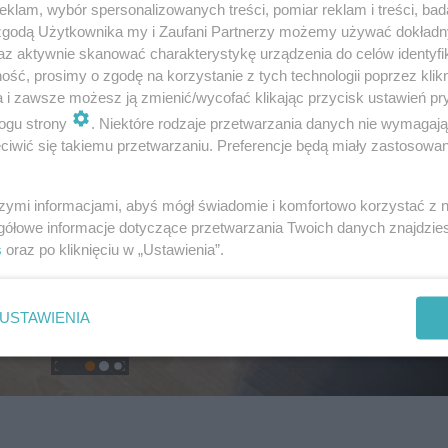
klam, wybór spersonalizowanych treści, pomiar reklam i treści, bad
 zgodą Użytkownika my i Zaufani Partnerzy możemy używać dokład
az aktywnie skanować charakterystykę urządzenia do celów identyfi
ść, prosimy o zgodę na korzystanie z tych technologii poprzez klikn
a i zawsze możesz ją zmienić/wycofać klikając przycisk ustawień pr
ogu strony
. Niektóre rodzaje przetwarzania danych nie wymagaj
iwić się takiemu przetwarzaniu. Preferencje będą miały zastosowanie
szymi informacjami, abyś mógł świadomie i komfortowo korzystać z
gółowe informacje dotyczące przetwarzania Twoich danych znajdzi
s
oraz po kliknięciu w „Ustawienia”.
USTAWIENIA