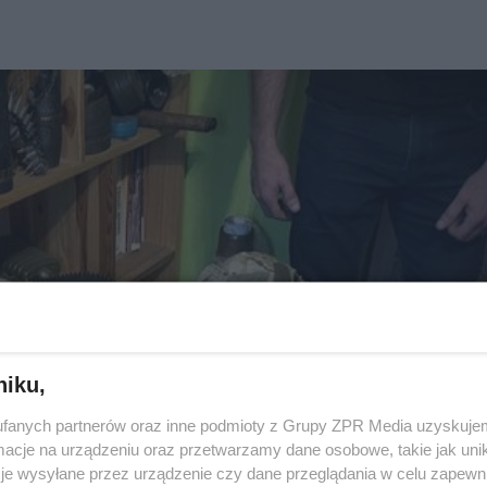
niku,
fanych partnerów oraz inne podmioty z Grupy ZPR Media uzyskujem
cje na urządzeniu oraz przetwarzamy dane osobowe, takie jak unika
je wysyłane przez urządzenie czy dane przeglądania w celu zapewn