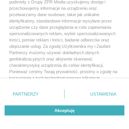
podmioty z Grupy ZPR Media uzyskujemy dostęp i
przechowujemy informacje na urządzeniu oraz
przetwarzamy dane osobowe, takie jak unikalne
identyfikatory, standardowe informacje wysyłane przez
urządzenie czy dane przeglądania w celu zapewniania
spersonalizowanych reklam, wybór spersonalizowanych
treści, pomiar reklam i treści, badanie odbiorców oraz
ulepszanie usług. Za zgodą Użytkownika my i Zaufani
Partnerzy możemy używać dokładnych danych
geolokalizacyjnych oraz aktywnie skanować
charakterystykę urządzenia do celów identyfikacji.
Ponieważ cenimy Twoją prywatność, prosimy o zgodę na
korzystanie z tych technologii poprzez kliknięcie
„Akceptuję”. Zgoda jest dobrowolna i zawsze możesz ją
zmienić/wycofać klikając przycisk ustawień prywatności
PARTNERZY
USTAWIENIA
znajdujący się w lewym dolnym rogu strony
. Niektóre
rodzaje przetwarzania danych nie wymagają zgody
Akceptuję
użytkownika, ale masz prawo sprzeciwić się takiemu
przetwarzaniu. Preferencje będą miały zastosowanie tylko
na tej witrynie.